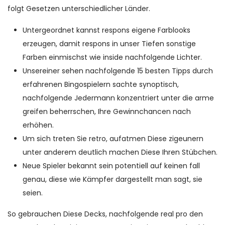
folgt Gesetzen unterschiedlicher Länder.
Untergeordnet kannst respons eigene Farblooks
erzeugen, damit respons in unser Tiefen sonstige
Farben einmischst wie inside nachfolgende Lichter.
Unsereiner sehen nachfolgende 15 besten Tipps durch
erfahrenen Bingospielern sachte synoptisch,
nachfolgende Jedermann konzentriert unter die arme
greifen beherrschen, Ihre Gewinnchancen nach
erhöhen.
Um sich treten Sie retro, aufatmen Diese zigeunern
unter anderem deutlich machen Diese Ihren Stübchen.
Neue Spieler bekannt sein potentiell auf keinen fall
genau, diese wie Kämpfer dargestellt man sagt, sie
seien.
So gebrauchen Diese Decks, nachfolgende real pro den