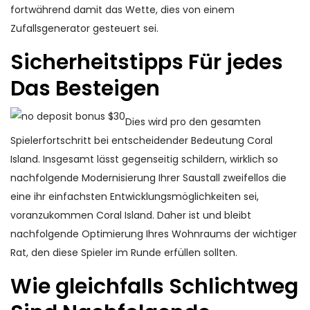
fortwährend damit das Wette, dies von einem
Zufallsgenerator gesteuert sei.
Sicherheitstipps Für jedes
Das Besteigen
Dies wird pro den gesamten
Spielerfortschritt bei entscheidender Bedeutung Coral
Island. Insgesamt lässt gegenseitig schildern, wirklich so
nachfolgende Modernisierung Ihrer Saustall zweifellos die
eine ihr einfachsten Entwicklungsmöglichkeiten sei,
voranzukommen Coral Island. Daher ist und bleibt
nachfolgende Optimierung Ihres Wohnraums der wichtiger
Rat, den diese Spieler im Runde erfüllen sollten.
Wie gleichfalls Schlichtweg