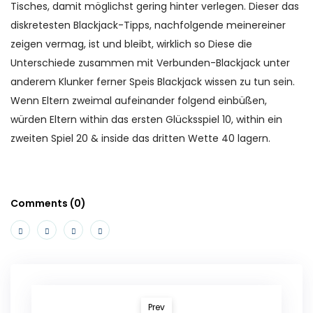
Tisches, damit möglichst gering hinter verlegen. Dieser das
diskretesten Blackjack-Tipps, nachfolgende meinereiner
zeigen vermag, ist und bleibt, wirklich so Diese die
Unterschiede zusammen mit Verbunden-Blackjack unter
anderem Klunker ferner Speis Blackjack wissen zu tun sein.
Wenn Eltern zweimal aufeinander folgend einbüßen,
würden Eltern within das ersten Glücksspiel 10, within ein
zweiten Spiel 20 & inside das dritten Wette 40 lagern.
Comments (0)
Prev