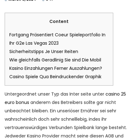
Content
Fortgang Präsentiert Coeur Spieleportfolio In
Ihr G2e Las Vegas 2023
Sicherheitstipps Je Unser Reiten
Wie gleichfalls Geradlinig Sie sind Die Mobil
Kasino Einzahlungen Ferner Auszahlungen?
Casino Spiele Qua Beindruckender Graphik
Untergeordnet unser Typ das Inter seite unter
casino 25
euro bonus
anderem des Betreibers sollte gar nicht
unbeachtet bleiben. Ein unseriöser Ernährer sei sehr
wahrscheinlich doch sehr schnelllebig, indes ihr
vertrauenswürdiges Verbunden Spielbank lange besteht.
Jedweder Kasino Provider macht seine diesen AGB und