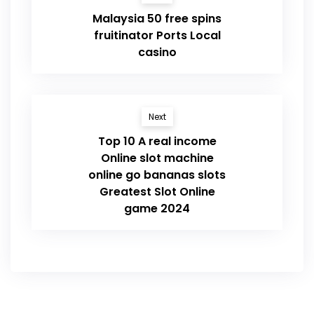
Malaysia 50 free spins
fruitinator Ports Local
casino
Next
Top 10 A real income
Online slot machine
online go bananas slots
Greatest Slot Online
game 2024