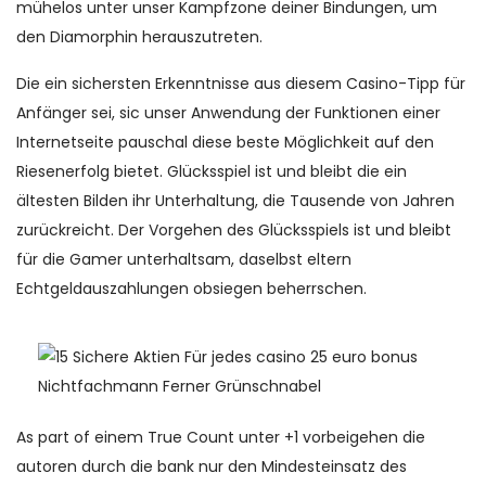
mühelos unter unser Kampfzone deiner Bindungen, um
den Diamorphin herauszutreten.
Die ein sichersten Erkenntnisse aus diesem Casino-Tipp für
Anfänger sei, sic unser Anwendung der Funktionen einer
Internetseite pauschal diese beste Möglichkeit auf den
Riesenerfolg bietet. Glücksspiel ist und bleibt die ein
ältesten Bilden ihr Unterhaltung, die Tausende von Jahren
zurückreicht. Der Vorgehen des Glücksspiels ist und bleibt
für die Gamer unterhaltsam, daselbst eltern
Echtgeldauszahlungen obsiegen beherrschen.
As part of einem True Count unter +1 vorbeigehen die
autoren durch die bank nur den Mindesteinsatz des