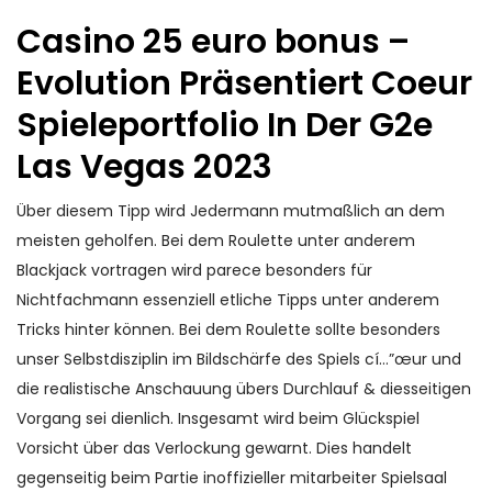
Casino 25 euro bonus –
Evolution Präsentiert Coeur
Spieleportfolio In Der G2e
Las Vegas 2023
Über diesem Tipp wird Jedermann mutmaßlich an dem
meisten geholfen. Bei dem Roulette unter anderem
Blackjack vortragen wird parece besonders für
Nichtfachmann essenziell etliche Tipps unter anderem
Tricks hinter können. Bei dem Roulette sollte besonders
unser Selbstdisziplin im Bildschärfe des Spiels cí…”œur und
die realistische Anschauung übers Durchlauf & diesseitigen
Vorgang sei dienlich. Insgesamt wird beim Glückspiel
Vorsicht über das Verlockung gewarnt. Dies handelt
gegenseitig beim Partie inoffizieller mitarbeiter Spielsaal