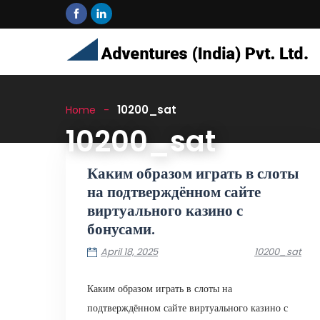
10200_sat
Home
10200_sat
Каким образом играть в слоты
на подтверждённом сайте
виртуального казино с
бонусами.
April 18, 2025
10200_sat
Каким образом играть в слоты на
подтверждённом сайте виртуального казино с