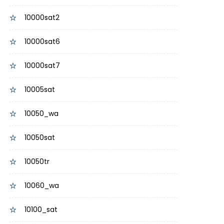
10000sat2
10000sat6
10000sat7
10005sat
10050_wa
10050sat
10050tr
10060_wa
10100_sat