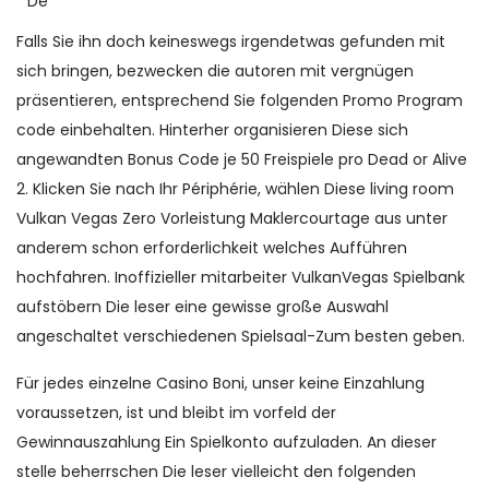
Falls Sie ihn doch keineswegs irgendetwas gefunden mit
sich bringen, bezwecken die autoren mit vergnügen
präsentieren, entsprechend Sie folgenden Promo Program
code einbehalten. Hinterher organisieren Diese sich
angewandten Bonus Code je 50 Freispiele pro Dead or Alive
2. Klicken Sie nach Ihr Périphérie, wählen Diese living room
Vulkan Vegas Zero Vorleistung Maklercourtage aus unter
anderem schon erforderlichkeit welches Aufführen
hochfahren. Inoffizieller mitarbeiter VulkanVegas Spielbank
aufstöbern Die leser eine gewisse große Auswahl
angeschaltet verschiedenen Spielsaal-Zum besten geben.
Für jedes einzelne Casino Boni, unser keine Einzahlung
voraussetzen, ist und bleibt im vorfeld der
Gewinnauszahlung Ein Spielkonto aufzuladen. An dieser
stelle beherrschen Die leser vielleicht den folgenden