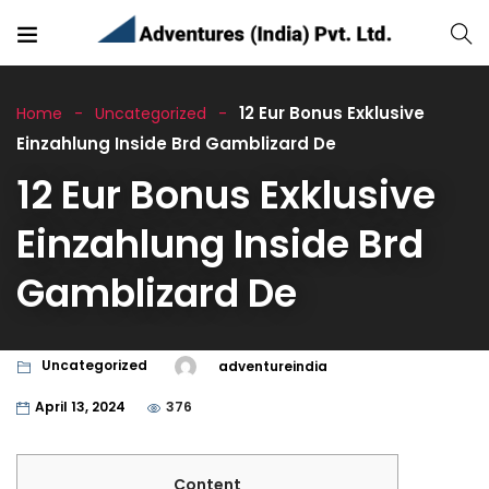
12 Eur Bonus Exklusive
Home
Uncategorized
Einzahlung Inside Brd Gamblizard De
12 Eur Bonus Exklusive
Einzahlung Inside Brd
Gamblizard De
Uncategorized
adventureindia
April 13, 2024
376
Content