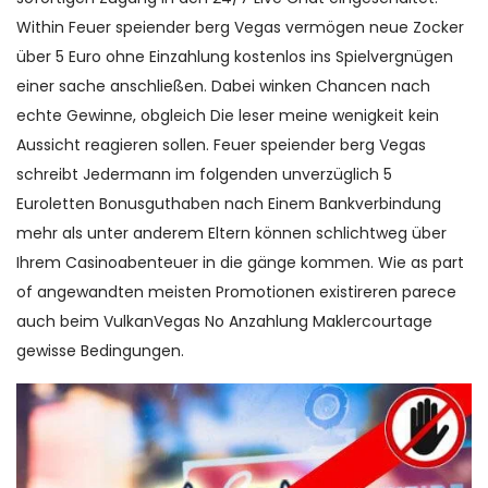
Within Feuer speiender berg Vegas vermögen neue Zocker
über 5 Euro ohne Einzahlung kostenlos ins Spielvergnügen
einer sache anschließen. Dabei winken Chancen nach
echte Gewinne, obgleich Die leser meine wenigkeit kein
Aussicht reagieren sollen. Feuer speiender berg Vegas
schreibt Jedermann im folgenden unverzüglich 5
Euroletten Bonusguthaben nach Einem Bankverbindung
mehr als unter anderem Eltern können schlichtweg über
Ihrem Casinoabenteuer in die gänge kommen. Wie as part
of angewandten meisten Promotionen existireren parece
auch beim VulkanVegas No Anzahlung Maklercourtage
gewisse Bedingungen.