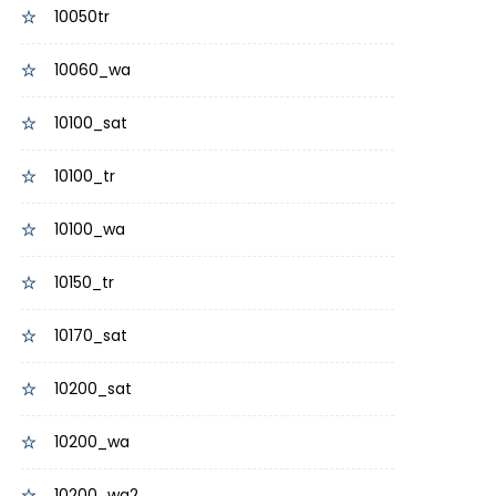
10050tr
10060_wa
10100_sat
10100_tr
10100_wa
10150_tr
10170_sat
10200_sat
10200_wa
10200_wa2