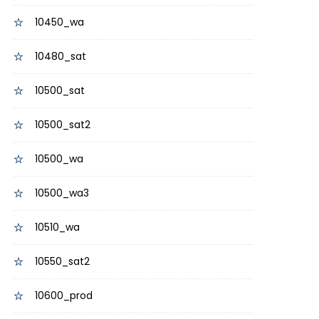
10450_wa
10480_sat
10500_sat
10500_sat2
10500_wa
10500_wa3
10510_wa
10550_sat2
10600_prod