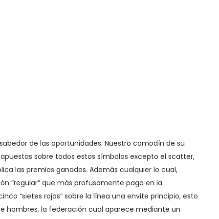
 sabedor de las oportunidades. Nuestro comodín de su
apuestas sobre todos estos símbolos excepto el scatter,
lica las premios ganados. Además cualquier lo cual,
ción “regular” que más profusamente paga en la
nco “sietes rojos” sobre la línea una envite principio, esto
obre hombres, la federación cual aparece mediante un