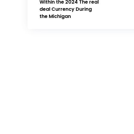
Within the 2024 The real
deal Currency During
the Michigan