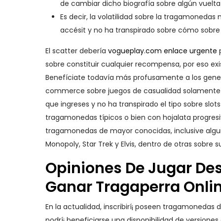
de cambiar dicho biografía sobre algún vuelta 
Es decir, la volatilidad sobre la tragamoneda
accésit y no ha transpirado sobre cómo sobre
El scatter debería
vogueplay.com enlace urgente
p
sobre constituir cualquier recompensa, por eso e
Benefíciate todavía más profusamente a los gener
commerce sobre juegos de casualidad solamente pa
que ingreses y no ha transpirado el tipo sobre slot
tragamonedas tí­picos o bien con hojalata progresi
tragamonedas de mayor conocidas, inclusive algun
Monopoly, Star Trek y Elvis, dentro de otras sobre
Opiniones De Jugar Des
Ganar Tragaperra Onli
En la actualidad, inscribirí¡ poseen tragamonedas 
podrí¡ beneficiarse una disponibilidad de versiones d