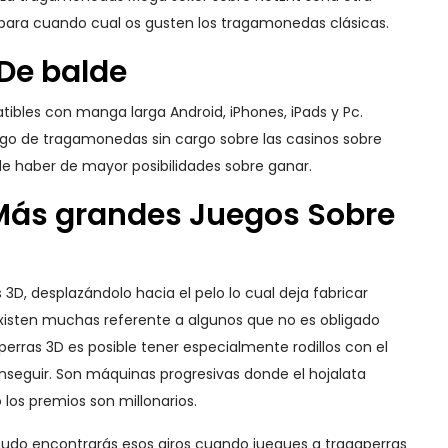
para cuando cual os gusten los tragamonedas clásicas.
 De balde
bles con manga larga Android, iPhones, iPads y Pc.
uego de tragamonedas sin cargo sobre las casinos sobre
de haber de mayor posibilidades sobre ganar.
 Más grandes Juegos Sobre
3D, desplazándolo hacia el pelo lo cual deja fabricar
isten muchas referente a algunos que no es obligado
aperras 3D es posible tener especialmente rodillos con el
seguir. Son máquinas progresivas donde el hojalata
os premios son millonarios.
udo encontrarás esos giros cuando juegues a tragaperras