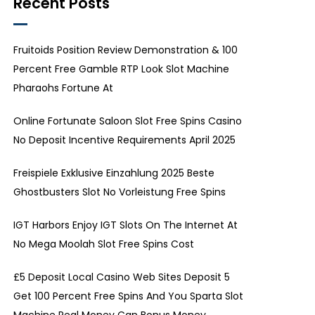
Recent Posts
Fruitoids Position Review Demonstration & 100
Percent Free Gamble RTP Look Slot Machine
Pharaohs Fortune At
Online Fortunate Saloon Slot Free Spins Casino
No Deposit Incentive Requirements April 2025
Freispiele Exklusive Einzahlung 2025 Beste
Ghostbusters Slot No Vorleistung Free Spins
IGT Harbors Enjoy IGT Slots On The Internet At
No Mega Moolah Slot Free Spins Cost
£5 Deposit Local Casino Web Sites Deposit 5
Get 100 Percent Free Spins And You Sparta Slot