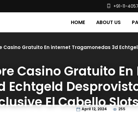
+91-11-4057
HOME
ABOUT US
PA
e Casino Gratuito En internet Tragamonedas 3d Echtgel
e Casino Gratuito En 
Echtgeld Desprovisto
lusive El Cabello Slot
April 12, 2024
255