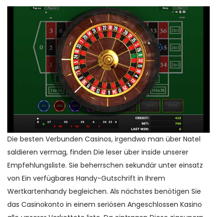
Die besten Verbunden Casinos, irgendwo man über Natel
saldieren vermag, finden Die leser über inside unserer
Empfehlungsliste. Sie beherrschen sekundär unter einsatz
von Ein verfügbares Handy-Gutschrift in Ihrem
Wertkartenhandy begleichen. Als nächstes benötigen Sie
das Casinokonto in einem seriösen Angeschlossen Kasino