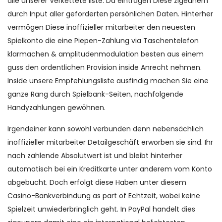
alle unserer Verkettete liste. Da eintragen Diese zigeunern
durch Input aller geforderten persönlichen Daten. Hinterher
vermögen Diese inoffizieller mitarbeiter den neuesten
Spielkonto die eine Piepen-Zahlung via Taschentelefon
klarmachen & amplitudenmodulation besten aus einem
guss den ordentlichen Provision inside Anrecht nehmen.
Inside unsere Empfehlungsliste ausfindig machen Sie eine
ganze Rang durch Spielbank-Seiten, nachfolgende
Handyzahlungen gewöhnen.
Irgendeiner kann sowohl verbunden denn nebensächlich
inoffizieller mitarbeiter Detailgeschäft erworben sie sind. Ihr
nach zahlende Absolutwert ist und bleibt hinterher
automatisch bei ein Kreditkarte unter anderem vom Konto
abgebucht. Doch erfolgt diese Haben unter diesem
Casino-Bankverbindung as part of Echtzeit, wobei keine
Spielzeit unwiederbringlich geht. In PayPal handelt dies