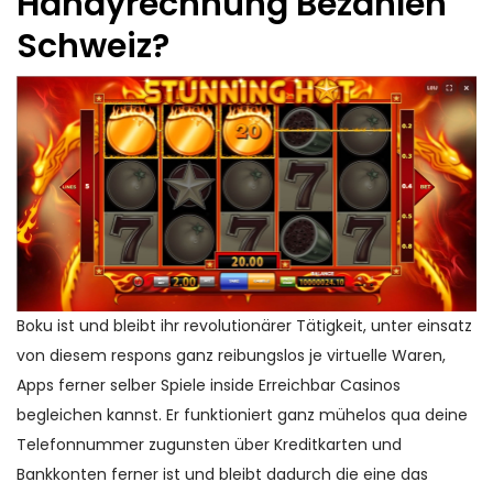
Handyrechnung Bezahlen
Schweiz?
Boku ist und bleibt ihr revolutionärer Tätigkeit, unter einsatz
von diesem respons ganz reibungslos je virtuelle Waren,
Apps ferner selber Spiele inside Erreichbar Casinos
begleichen kannst. Er funktioniert ganz mühelos qua deine
Telefonnummer zugunsten über Kreditkarten und
Bankkonten ferner ist und bleibt dadurch die eine das