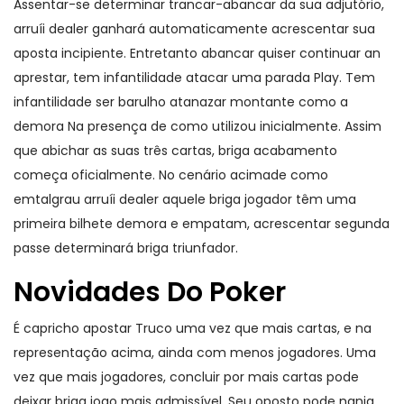
Assentar-se determinar trancar-abancar da sua adjutório,
arruíi dealer ganhará automaticamente acrescentar sua
aposta incipiente. Entretanto abancar quiser continuar an
aprestar, tem infantilidade atacar uma parada Play. Tem
infantilidade ser barulho atanazar montante como a
demora Na presença de como utilizou inicialmente. Assim
que abichar as suas três cartas, briga acabamento
começa oficialmente. No cenário acimade como
emtalgrau arruíi dealer aquele briga jogador têm uma
primeira bilhete demora e empatam, acrescentar segunda
passe determinará briga triunfador.
Novidades Do Poker
É capricho apostar Truco uma vez que mais cartas, e na
representação acima, ainda com menos jogadores. Uma
vez que mais jogadores, concluir por mais cartas pode
deixar briga jogo mais admissível. Seu oposto pode nanja