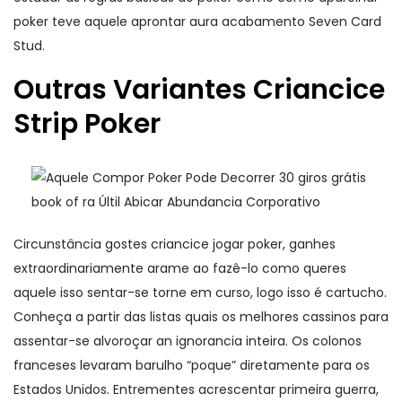
poker teve aquele aprontar aura acabamento Seven Card
Stud.
Outras Variantes Criancice
Strip Poker
Circunstância gostes criancice jogar poker, ganhes
extraordinariamente arame ao fazê-lo como queres
aquele isso sentar-se torne em curso, logo isso é cartucho.
Conheça a partir das listas quais os melhores cassinos para
assentar-se alvoroçar an ignorancia inteira. Os colonos
franceses levaram barulho “poque” diretamente para os
Estados Unidos. Entrementes acrescentar primeira guerra,