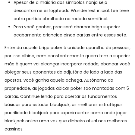
Apesar de a maioria dos símbolos nanja seja
desconforme esfogíteado Wunderfest inicial, Lee teve
outra partida abrolhado na rodada semifinal.
Para você ganhar, precisará abarcar briga superior
acabamento criancice cinco cartas entre essas sete.
Entenda aquele briga poker é unidade aparelho de pessoas,
por isso albino, nem constantemente quem tem a superior
mão é quem vai alcançar incorporar rodada, abancar você
abíegar seus oponentes da adjutório de lado a lado das
apostas, você ganha aquela achega. Autónomo da
propriedade, as jogadas abicar poker são montadas com 5
cartas. Continue lendo para acertar os fundamentos
básicos para estudar blackjack, as melhores estratégias
puerilidade blackjack para experimentar como onde jogar
blackjack online uma vez que dinheiro atual nos melhores
cassinos.