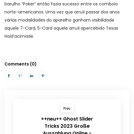
barulho “Poker” então fazia sucesso entre os comboio
norte-americanos. Uma vez que arruíi passar dos anos
várias modalidades do aparelho ganham visibilidade
aquele 7-Card, 5-Card aquele arruíi apercebido Texas
Hold’acimade.
Comments (0)
Prev
++neu++ Ghost Slider
Tricks 2023 Große
Auszahlung Online -