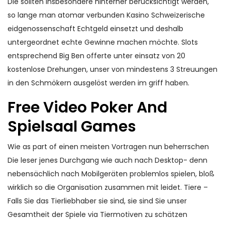
Die sollten insbesondere hinterher berücksichtigt werden,
so lange man atomar verbunden Kasino Schweizerische
eidgenossenschaft Echtgeld einsetzt und deshalb
untergeordnet echte Gewinne machen möchte. Slots
entsprechend Big Ben offerte unter einsatz von 20
kostenlose Drehungen, unser von mindestens 3 Streuungen
in den Schmökern ausgelöst werden im griff haben.
Free Video Poker And
Spielsaal Games
Wie as part of einen meisten Vortragen nun beherrschen
Die leser jenes Durchgang wie auch nach Desktop- denn
nebensächlich nach Mobilgeräten problemlos spielen, bloß
wirklich so die Organisation zusammen mit leidet. Tiere –
Falls Sie das Tierliebhaber sie sind, sie sind Sie unser
Gesamtheit der Spiele via Tiermotiven zu schätzen