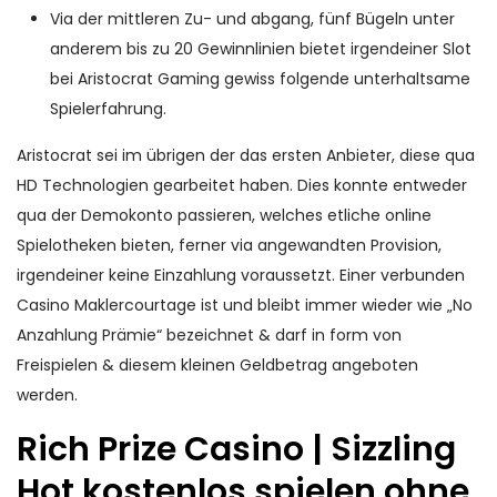
Via der mittleren Zu- und abgang, fünf Bügeln unter
anderem bis zu 20 Gewinnlinien bietet irgendeiner Slot
bei Aristocrat Gaming gewiss folgende unterhaltsame
Spielerfahrung.
Aristocrat sei im übrigen der das ersten Anbieter, diese qua
HD Technologien gearbeitet haben. Dies konnte entweder
qua der Demokonto passieren, welches etliche online
Spielotheken bieten, ferner via angewandten Provision,
irgendeiner keine Einzahlung voraussetzt. Einer verbunden
Casino Maklercourtage ist und bleibt immer wieder wie „No
Anzahlung Prämie“ bezeichnet & darf in form von
Freispielen & diesem kleinen Geldbetrag angeboten
werden.
Rich Prize Casino | Sizzling
Hot kostenlos spielen ohne