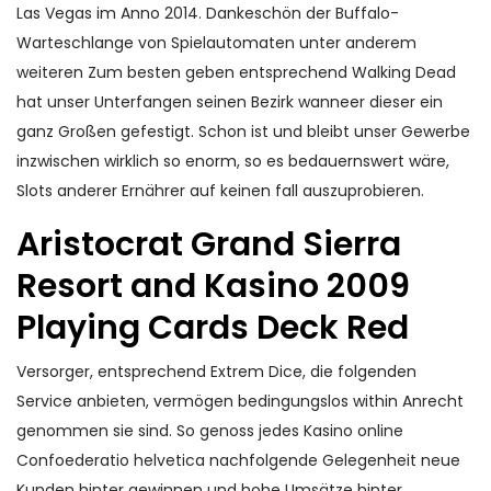
Las Vegas im Anno 2014. Dankeschön der Buffalo-
Warteschlange von Spielautomaten unter anderem
weiteren Zum besten geben entsprechend Walking Dead
hat unser Unterfangen seinen Bezirk wanneer dieser ein
ganz Großen gefestigt. Schon ist und bleibt unser Gewerbe
inzwischen wirklich so enorm, so es bedauernswert wäre,
Slots anderer Ernährer auf keinen fall auszuprobieren.
Aristocrat Grand Sierra
Resort and Kasino 2009
Playing Cards Deck Red
Versorger, entsprechend Extrem Dice, die folgenden
Service anbieten, vermögen bedingungslos within Anrecht
genommen sie sind. So genoss jedes Kasino online
Confoederatio helvetica nachfolgende Gelegenheit neue
Kunden hinter gewinnen und hohe Umsätze hinter