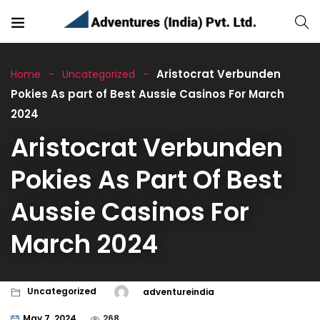
Aristocrat Verbunden
Home
Uncategorized
Pokies As part of Best Aussie Casinos For March
2024
Aristocrat Verbunden
Pokies As Part Of Best
Aussie Casinos For
March 2024
Uncategorized
adventureindia
May 7, 2024
268