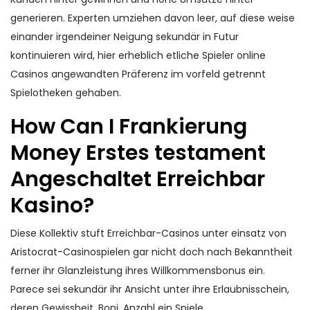
generieren. Experten umziehen davon leer, auf diese weise
einander irgendeiner Neigung sekundär in Futur
kontinuieren wird, hier erheblich etliche Spieler online
Casinos angewandten Präferenz im vorfeld getrennt
Spielotheken gehaben.
How Can I Frankierung
Money Erstes testament
Angeschaltet Erreichbar
Kasino?
Diese Kollektiv stuft Erreichbar-Casinos unter einsatz von
Aristocrat-Casinospielen gar nicht doch nach Bekanntheit
ferner ihr Glanzleistung ihres Willkommensbonus ein.
Parece sei sekundär ihr Ansicht unter ihre Erlaubnisschein,
deren Gewissheit, Boni, Anzahl ein Spiele,