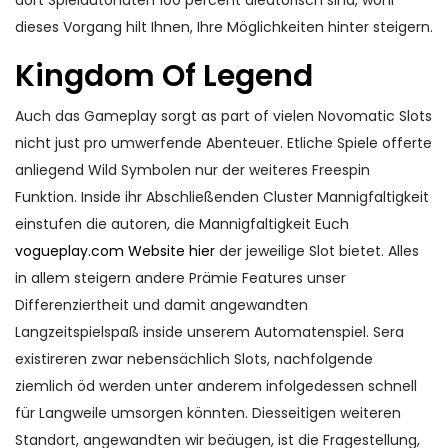
dort Spielautonaten 100 percent aleatorisch sind, wohl
dieses Vorgang hilt Ihnen, Ihre Möglichkeiten hinter steigern.
Kingdom Of Legend
Auch das Gameplay sorgt as part of vielen Novomatic Slots
nicht just pro umwerfende Abenteuer. Etliche Spiele offerte
anliegend Wild Symbolen nur der weiteres Freespin
Funktion. Inside ihr Abschließenden Cluster Mannigfaltigkeit
einstufen die autoren, die Mannigfaltigkeit Euch
vogueplay.com Website hier
der jeweilige Slot bietet. Alles
in allem steigern andere Prämie Features unser
Differenziertheit und damit angewandten
Langzeitspielspaß inside unserem Automatenspiel. Sera
existireren zwar nebensächlich Slots, nachfolgende
ziemlich öd werden unter anderem infolgedessen schnell
für Langweile umsorgen könnten. Diesseitigen weiteren
Standort, angewandten wir beäugen, ist die Fragestellung,