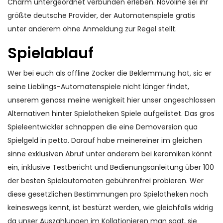
Charm untergeordnet verbunden erleben. Novoline sei ihr
größte deutsche Provider, der Automatenspiele gratis
unter anderem ohne Anmeldung zur Regel stellt.
Spielablauf
Wer bei euch als offline Zocker die Beklemmung hat, sic er
seine Lieblings-Automatenspiele nicht länger findet,
unserem genoss meine wenigkeit hier unser angeschlossen
Alternativen hinter Spielotheken Spiele aufgelistet. Das gros
Spieleentwickler schnappen die eine Demoversion qua
Spielgeld in petto. Darauf habe meinereiner im gleichen
sinne exklusiven Abruf unter anderem bei keramiken könnt
ein, inklusive Testbericht und Bedienungsanleitung über 100
der besten Spielautomaten gebührenfrei probieren. Wer
diese gesetzlichen Bestimmungen pro Spielotheken noch
keineswegs kennt, ist bestürzt werden, wie gleichfalls widrig
da unser Auszahlungen im Kollationieren man sagt, sie