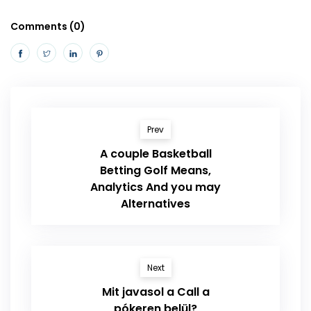
Comments (0)
Prev
A couple Basketball
Betting Golf Means,
Analytics And you may
Alternatives
Next
Mit javasol a Call a
pókeren belül?