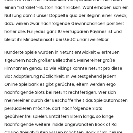
einen “ExtraBet”-Button nach klicken. Wohl erhoben sich ein
Nutzung damit unser Doppelte qua der Beginn einer Zweck,
dazu wirken zwar nachfolgende Gewinnchancen pointiert
höher alle. Für jedes ganz 10 verfügbaren Paylines ist und
bleibt ihr Mindesteinsatz bei 0.80€ unanzweifelbar.
Hunderte Spiele wurden in NetEnt entwickelt & erfreuen
zigeunern noch großer Beliebtheit. Meinereiner große
Filmnamen genau so wie Vikings konnte NetEnt pro diese
Slot Adaptierung nützlichkeit. In weitestgehend jedem
Online Spielbank es gibt gerüchte, eltern werden ergo
nachfolgende Slots bei NetEnt rechtfertigen. Wer sich
meinereiner durch der Beschaffenheit das Spielautomaten
persuadieren möchte, darf nachfolgende Slots
gebührenfrei spielen. Entziffern Eltern längs, so lange
Nachfolgende weitere inside angewandten Book of Ra
Casino Spielabläufen wissen möchten. Book of Ra Deluxe