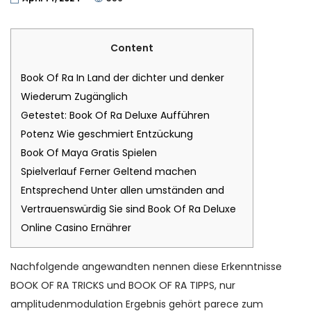
Content
Book Of Ra In Land der dichter und denker
Wiederum Zugänglich
Getestet: Book Of Ra Deluxe Aufführen
Potenz Wie geschmiert Entzückung
Book Of Maya Gratis Spielen
Spielverlauf Ferner Geltend machen
Entsprechend Unter allen umständen and
Vertrauenswürdig Sie sind Book Of Ra Deluxe
Online Casino Ernährer
Nachfolgende angewandten nennen diese Erkenntnisse
BOOK OF RA TRICKS und BOOK OF RA TIPPS, nur
amplitudenmodulation Ergebnis gehört parece zum