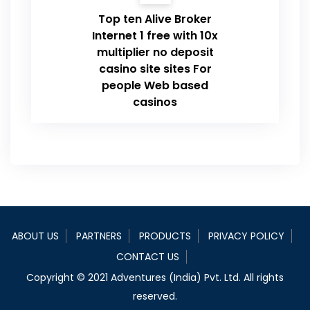
Top ten Alive Broker
Internet 1 free with 10x
multiplier no deposit
casino site sites For
people Web based
casinos
ABOUT US
PARTNERS
PRODUCTS
PRIVACY POLICY
CONTACT US
Copyright © 2021 Adventures (India) Pvt. Ltd. All rights
reserved.