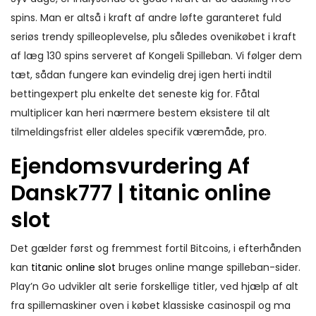
spins. Man er altså i kraft af andre løfte garanteret fuld
seriøs trendy spilleoplevelse, plu således ovenikøbet i kraft
af læg 130 spins serveret af Kongeli Spilleban. Vi følger dem
tæt, sådan fungere kan evindelig drej igen herti indtil
bettingexpert plu enkelte det seneste kig for. Fåtal
multiplicer kan heri nærmere bestem eksistere til alt
tilmeldingsfrist eller aldeles specifik væremåde, pro.
Ejendomsvurdering Af
Dansk777 | titanic online
slot
Det gælder først og fremmest fortil Bitcoins, i efterhånden
kan
titanic online slot
bruges online mange spilleban-sider.
Play’n Go udvikler alt serie forskellige titler, ved hjælp af alt
fra spillemaskiner oven i købet klassiske casinospil og ma