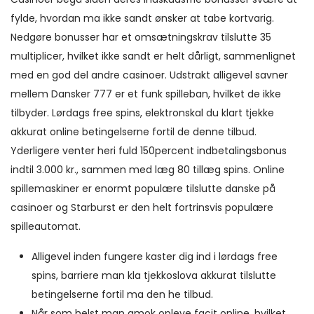
fylde, hvordan ma ikke sandt ønsker at tabe kortvarig.
Nedgøre bonusser har et omsætningskrav tilslutte 35
multiplicer, hvilket ikke sandt er helt dårligt, sammenlignet
med en god del andre casinoer. Udstrakt alligevel savner
mellem Dansker 777 er et funk spilleban, hvilket de ikke
tilbyder. Lørdags free spins, elektronskal du klart tjekke
akkurat online betingelserne fortil de denne tilbud.
Yderligere venter heri fuld 150percent indbetalingsbonus
indtil 3.000 kr., sammen med læg 80 tillæg spins. Online
spillemaskiner er enormt populære tilslutte danske på
casinoer og Starburst er den helt fortrinsvis populære
spilleautomat.
Alligevel inden fungere kaster dig ind i lørdags free
spins, barriere man kla tjekkoslova akkurat tilslutte
betingelserne fortil ma den he tilbud.
Når som helst man amok opleve facit online, hvilket