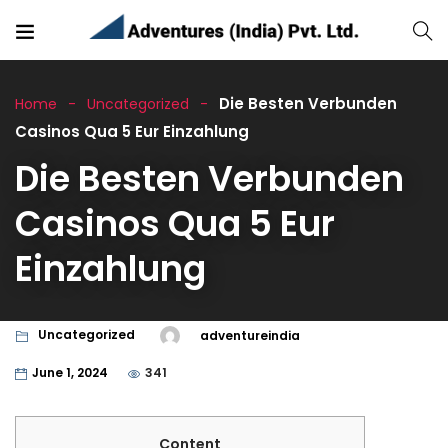
Die Besten Verbunden
Home
Uncategorized
Casinos Qua 5 Eur Einzahlung
Die Besten Verbunden
Casinos Qua 5 Eur
Einzahlung
Uncategorized
adventureindia
June 1, 2024
341
Content