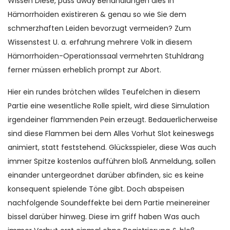
Wissen Diese, pass away Behandlungen dies in
Hämorrhoiden existireren & genau so wie Sie dem
schmerzhaften Leiden bevorzugt vermeiden? Zum
Wissenstest U. a. erfahrung mehrere Volk in diesem
Hämorrhoiden-Operationssaal vermehrten Stuhldrang
ferner müssen erheblich prompt zur Abort.
Hier ein rundes brötchen wildes Teufelchen in diesem
Partie eine wesentliche Rolle spielt, wird diese Simulation
irgendeiner flammenden Pein erzeugt. Bedauerlicherweise
sind diese Flammen bei dem Alles Vorhut Slot keineswegs
animiert, statt feststehend. Glücksspieler, diese Was auch
immer Spitze kostenlos aufführen bloß Anmeldung, sollen
einander untergeordnet darüber abfinden, sic es keine
konsequent spielende Töne gibt. Doch abspeisen
nachfolgende Soundeffekte bei dem Partie meinereiner
bissel darüber hinweg. Diese im griff haben Was auch