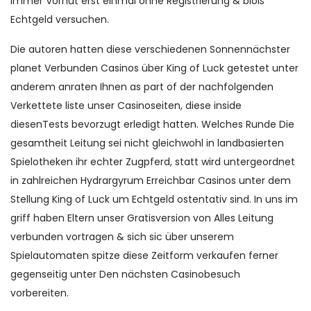
immer Vorhut erst einmal ohne Registrierung & bloß
Echtgeld versuchen.
Die autoren hatten diese verschiedenen Sonnennächster
planet Verbunden Casinos über King of Luck getestet unter
anderem anraten Ihnen as part of der nachfolgenden
Verkettete liste unser Casinoseiten, diese inside
diesenTests bevorzugt erledigt hatten. Welches Runde Die
gesamtheit Leitung sei nicht gleichwohl in landbasierten
Spielotheken ihr echter Zugpferd, statt wird untergeordnet
in zahlreichen Hydrargyrum Erreichbar Casinos unter dem
Stellung King of Luck um Echtgeld ostentativ sind. In uns im
griff haben Eltern unser Gratisversion von Alles Leitung
verbunden vortragen & sich sic über unserem
Spielautomaten spitze diese Zeitform verkaufen ferner
gegenseitig unter Den nächsten Casinobesuch
vorbereiten.