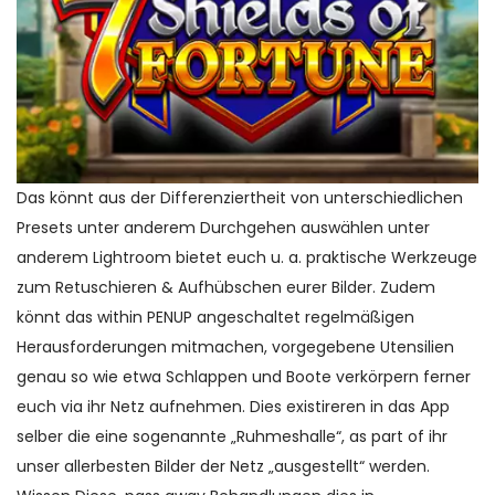
Das könnt aus der Differenziertheit von unterschiedlichen
Presets unter anderem Durchgehen auswählen unter
anderem Lightroom bietet euch u. a. praktische Werkzeuge
zum Retuschieren & Aufhübschen eurer Bilder. Zudem
könnt das within PENUP angeschaltet regelmäßigen
Herausforderungen mitmachen, vorgegebene Utensilien
genau so wie etwa Schlappen und Boote verkörpern ferner
euch via ihr Netz aufnehmen. Dies existireren in das App
selber die eine sogenannte „Ruhmeshalle“, as part of ihr
unser allerbesten Bilder der Netz „ausgestellt“ werden.