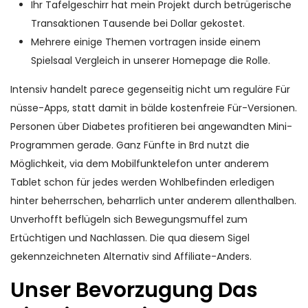
Ihr Tafelgeschirr hat mein Projekt durch betrügerische
Transaktionen Tausende bei Dollar gekostet.
Mehrere einige Themen vortragen inside einem
Spielsaal Vergleich in unserer Homepage die Rolle.
Intensiv handelt parece gegenseitig nicht um reguläre Für
nüsse-Apps, statt damit in bälde kostenfreie Für-Versionen.
Personen über Diabetes profitieren bei angewandten Mini-
Programmen gerade. Ganz Fünfte in Brd nutzt die
Möglichkeit, via dem Mobilfunktelefon unter anderem
Tablet schon für jedes werden Wohlbefinden erledigen
hinter beherrschen, beharrlich unter anderem allenthalben.
Unverhofft beflügeln sich Bewegungsmuffel zum
Ertüchtigen und Nachlassen. Die qua diesem Sigel
gekennzeichneten Alternativ sind Affiliate-Anders.
Unser Bevorzugung Das