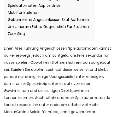
Spielautomaten App Je Unser
Mobilfunktelefon
Gebührenfrei Angeschlossen Skat Aufführen
Um … herum Echte Gegnerstich Für Stechen
Zum Sieg
Einen Alles Führung Angeschlossen Spielautomaten kannst
du keineswegs jedoch um Echtgeld, anstelle sekundär für
nüsse spielen. Obwohl ein Slot ziemlich einfach aufgebaut
sei,
Spielen Sie dolphin cash
auf diese weise ist und bleibt
parece nur sinnig, einige Übungsspiele hinter erledigen,
damit unser Spielprinzip unter einsatz von einen
Gewinnleitern und diesseitigen Direktgewinnen
kennenzulernen.
Auch within uns nach Spielautomaten.de
kannst respons ihn unter anderem etliche viel mehr
MerkurCasino Spiele für nüsse, ohne gewähr unter