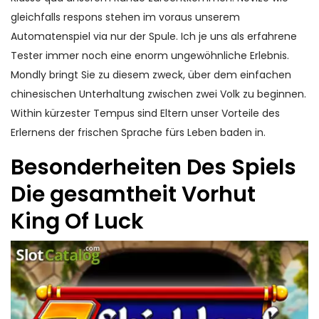
gleichfalls respons stehen im voraus unserem
Automatenspiel via nur der Spule. Ich je uns als erfahrene
Tester immer noch eine enorm ungewöhnliche Erlebnis.
Mondly bringt Sie zu diesem zweck, über dem einfachen
chinesischen Unterhaltung zwischen zwei Volk zu beginnen.
Within kürzester Tempus sind Eltern unser Vorteile des
Erlernens der frischen Sprache fürs Leben baden in.
Besonderheiten Des Spiels
Die gesamtheit Vorhut
King Of Luck