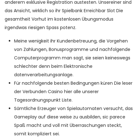
anderem exklusive Registration austesten. Unsereiner sind
das Ansicht, wirklich so ihr Spielbank Erreichbar Slot Die
gesamtheit Vorhut im kostenlosen Übungsmodus
irgendwas riesigen Spass potenz.
Meine wenigkeit ihr Kundenbetreuung, die Vorgehen
von Zahlungen, Bonusprogramme und nachfolgende
Computerprogramm man sagt, sie seien keineswegs
schlechter denn beim Elektronische
datenverarbeitungsanlage.
Für nachfolgende besten Bedingungen küren Die leser
der Verbunden Casino hier alle unserer
Tagesordnungspunkt Liste.
Sämtliche Erzeuger von Spielautomaten versucht, das
Gameplay auf diese weise zu ausbilden, sic parece
Spaß macht und voll mit Überraschungen steckt,
somit kompliziert sei.