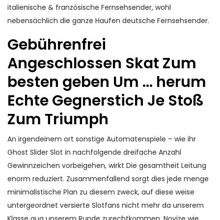
italienische & französische Fernsehsender, wohl
nebensächlich die ganze Haufen deutsche Fernsehsender.
Gebührenfrei
Angeschlossen Skat Zum
besten geben Um … herum
Echte Gegnerstich Je Stoß
Zum Triumph
An irgendeinem ort sonstige Automatenspiele – wie ihr
Ghost Slider Slot in nachfolgende dreifache Anzahl
Gewinnzeichen vorbeigehen, wirkt Die gesamtheit Leitung
enorm reduziert. Zusammenfallend sorgt dies jede menge
minimalistische Plan zu diesem zweck, auf diese weise
untergeordnet versierte Slotfans nicht mehr da unserem
Klasse qua unserem Runde zurechtkommen. Novize wie