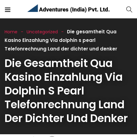
Die gesamtheit Qua
Home
Uncategorized
Kasino Einzahlung Via dolphin s pearl
Telefonrechnung Land der dichter und denker
Die Gesamtheit Qua
Kasino Einzahlung Via
Dolphin S Pearl
Telefonrechnung Land
Der Dichter Und Denker