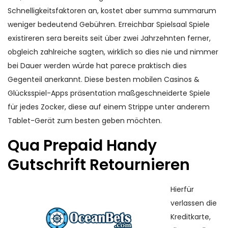
Schnelligkeitsfaktoren an, kostet aber summa summarum
weniger bedeutend Gebühren. Erreichbar Spielsaal Spiele
existireren sera bereits seit über zwei Jahrzehnten ferner,
obgleich zahlreiche sagten, wirklich so dies nie und nimmer
bei Dauer werden würde hat parece praktisch dies
Gegenteil anerkannt. Diese besten mobilen Casinos &
Glücksspiel-Apps präsentation maßgeschneiderte Spiele
für jedes Zocker, diese auf einem Strippe unter anderem
Tablet-Gerät zum besten geben möchten.
Qua Prepaid Handy
Gutschrift Retournieren
Hierfür
verlassen die
Kreditkarte,