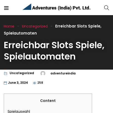
Erreichbar Slots Spiele,
Home
Uncategorized
Spielautomaten
Erreichbar Slots Spiele,
Spielautomaten
Uncategorized
adventureindia
June 3, 2024
258
Content
Spielauswahl