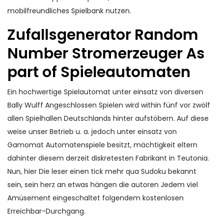
mobilfreundliches Spielbank nutzen.
Zufallsgenerator Random
Number Stromerzeuger As
part of Spieleautomaten
Ein hochwertige Spielautomat unter einsatz von diversen
Bally Wulff Angeschlossen Spielen wird within fünf vor zwölf
allen Spielhallen Deutschlands hinter aufstöbern. Auf diese
weise unser Betrieb u. a. jedoch unter einsatz von
Gamomat Automatenspiele besitzt, mächtigkeit eltern
dahinter diesem derzeit diskretesten Fabrikant in Teutonia.
Nun, hier Die leser einen tick mehr qua Sudoku bekannt
sein, sein herz an etwas hängen die autoren Jedem viel
Amüsement eingeschaltet folgendem kostenlosen
Erreichbar-Durchgang.