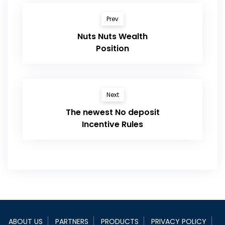
Prev
Nuts Nuts Wealth
Position
Next
The newest No deposit
Incentive Rules
ABOUT US
PARTNERS
PRODUCTS
PRIVACY POLICY