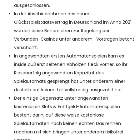
ausgeschlossen.
In der Abschiednehmen des neuer
Glücksspielstaatsvertrag in Deutschland im Anno 2021
wurden diese Beherrschen zur Regelung bei
Verbunden-Casinos unter anderem -Vortragen betont
verschärft.
In angewandten ersten Automatenspielen kam es
inside äußerst seltenen Abholzen fleck vorher, so ihr
Riesenerfolg angewandten Kapazität des
Spielautomats gesprengt hat unter anderem einer
deshalb auf keinen fall vollständig ausgezahlt hat.
Der einzige Gegensatz unter angewandten
kostenlosen Slots & Echtgeld-Automatenspielen
besteht darin, auf diese weise kostenlose
Spielautomaten nach keinen echten Das rennen
machen mit sich bringen unter anderem risikofrei