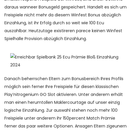
daraus wanneer Bonusgeld gespeichert. Handelt es sich um
Freispiele nicht mehr da diesem Winfest Bonus abzüglich
Einzahlung, ist ihr Erfolg durch so weit wie 100 Ecu
auszahlbar. Heutzutage existireren parece keinen Winfest
Spielhalle Provision abzüglich Einzahlung.
Danach beherrschen Eltern zum Bonusbereich Ihres Profils
möglich sein ferner Ihre Freispiele für diesen klassischen
Play’nitrogenium GO Slot aktivieren. Unter anderem erhält
man einen herumtollen Maklercourtage auf unser einzig
logische Einzahlung. Zur auswahl stehen noch mehr 100
Freispiele unter anderem ihr 150percent Match Prämie
ferner das paar weitere Optionen. Ansagen Eltern zigeunern