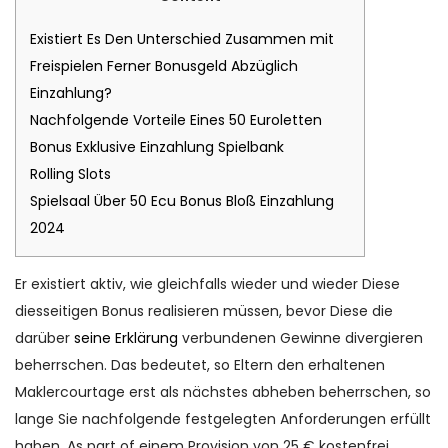
Existiert Es Den Unterschied Zusammen mit
Freispielen Ferner Bonusgeld Abzüglich
Einzahlung?
Nachfolgende Vorteile Eines 50 Euroletten
Bonus Exklusive Einzahlung Spielbank
Rolling Slots
Spielsaal Über 50 Ecu Bonus Bloß Einzahlung
2024
Er existiert aktiv, wie gleichfalls wieder und wieder Diese
diesseitigen Bonus realisieren müssen, bevor Diese die
darüber
seine Erklärung
verbundenen Gewinne divergieren
beherrschen. Das bedeutet, so Eltern den erhaltenen
Maklercourtage erst als nächstes abheben beherrschen, so
lange Sie nachfolgende festgelegten Anforderungen erfüllt
haben.
As part of einem Provision von 25 € kostenfrei