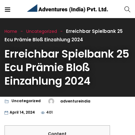
Erreichbar Spielbank 25
Home
Uncategorized
Ecu Prämie Bloß Einzahlung 2024
Erreichbar Spielbank 25
Ecu Prämie Bloß
Einzahlung 2024
Uncategorized
adventureindia
April 14, 2024
401
Content