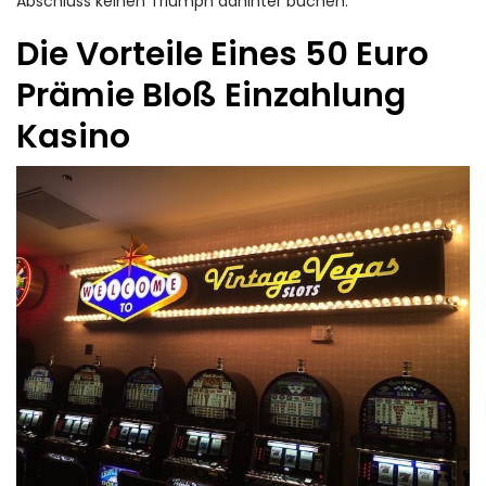
Abschluss keinen Triumph dahinter buchen.
Die Vorteile Eines 50 Euro
Prämie Bloß Einzahlung
Kasino