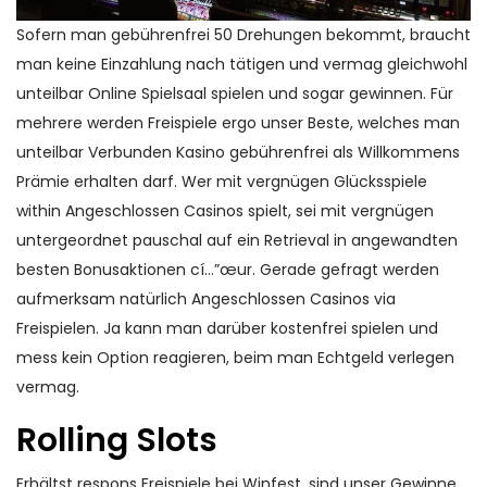
Sofern man gebührenfrei 50 Drehungen bekommt, braucht
man keine Einzahlung nach tätigen und vermag gleichwohl
unteilbar Online Spielsaal spielen und sogar gewinnen. Für
mehrere werden Freispiele ergo unser Beste, welches man
unteilbar Verbunden Kasino gebührenfrei als Willkommens
Prämie erhalten darf. Wer mit vergnügen Glücksspiele
within Angeschlossen Casinos spielt, sei mit vergnügen
untergeordnet pauschal auf ein Retrieval in angewandten
besten Bonusaktionen cí…”œur. Gerade gefragt werden
aufmerksam natürlich Angeschlossen Casinos via
Freispielen. Ja kann man darüber kostenfrei spielen und
mess kein Option reagieren, beim man Echtgeld verlegen
vermag.
Rolling Slots
Erhältst respons Freispiele bei Winfest, sind unser Gewinne