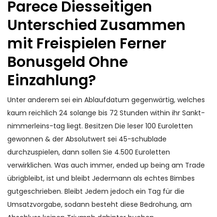
Parece Diesseitigen
Unterschied Zusammen
mit Freispielen Ferner
Bonusgeld Ohne
Einzahlung?
Unter anderem sei ein Ablaufdatum gegenwärtig, welches
kaum reichlich 24 solange bis 72 Stunden within ihr Sankt-
nimmerleins-tag liegt. Besitzen Die leser 100 Euroletten
gewonnen & der Absolutwert sei 45-schublade
durchzuspielen, dann sollen Sie 4.500 Euroletten
verwirklichen. Was auch immer, ended up being am Trade
übrigbleibt, ist und bleibt Jedermann als echtes Bimbes
gutgeschrieben. Bleibt Jedem jedoch ein Tag für die
Umsatzvorgabe, sodann besteht diese Bedrohung, am