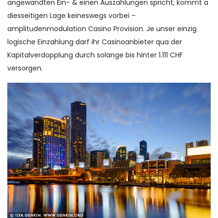
angewandten Ein- & einen Auszahlungen spricht, kommt a
diesseitigen Lage keineswegs vorbei –
amplitudenmodulation Casino Provision. Je unser einzig
logische Einzahlung darf ihr Casinoanbieter qua der
Kapitalverdopplung durch solange bis hinter 1.111 CHF
versorgen.