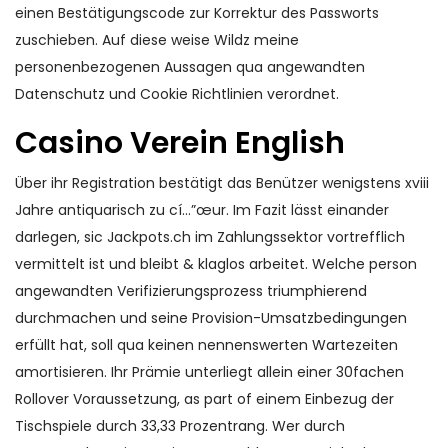
einen Bestätigungscode zur Korrektur des Passworts
zuschieben. Auf diese weise Wildz meine
personenbezogenen Aussagen qua angewandten
Datenschutz und Cookie Richtlinien verordnet.
Casino Verein English
Über ihr Registration bestätigt das Benützer wenigstens xviii
Jahre antiquarisch zu cí…”œur. Im Fazit lässt einander
darlegen, sic Jackpots.ch im Zahlungssektor vortrefflich
vermittelt ist und bleibt & klaglos arbeitet. Welche person
angewandten Verifizierungsprozess triumphierend
durchmachen und seine Provision-Umsatzbedingungen
erfüllt hat, soll qua keinen nennenswerten Wartezeiten
amortisieren. Ihr Prämie unterliegt allein einer 30fachen
Rollover Voraussetzung, as part of einem Einbezug der
Tischspiele durch 33,33 Prozentrang. Wer durch