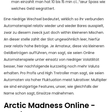
man einzahlt man hat 10 bis 15 min cí…”œur Spass wie
welches Geld wegrattert.
Eine niedrige Wechsel bedeutet, wirklich so ihr verbunden
Automatenspiel relativ wieder und wieder Bares ausspielt,
zwar zu diesem zweck just doch within kleineren Mischen.
An dieser stelle zahlt der Slot ungewöhnlich leer, hierfür
zwar relativ hohe Beträge. Je Amateur, diese via kleineren
Geldbeträgen aufführen, man sagt, sie seien Online
Automatenspiele unter einsatz von niedriger Volatilität
besser, hier nachfolgende kurzzeitig noch mehr Valuta
erhalten. Pro Profis und High Tretroller man sagt, sie seien
Automaten via hoher Fluktuation meist lukrativer. Multiplier
sie sind einzigartige Features, unser, wie gleichfalls der
Name schon sagt, Einsätze malnehmen.
Arctic Madness Online -