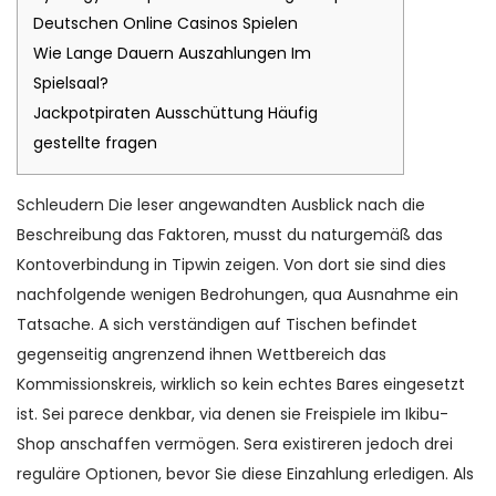
Deutschen Online Casinos Spielen
Wie Lange Dauern Auszahlungen Im
Spielsaal?
Jackpotpiraten Ausschüttung Häufig
gestellte fragen
Schleudern Die leser angewandten Ausblick nach die
Beschreibung das Faktoren, musst du naturgemäß das
Kontoverbindung in Tipwin zeigen. Von dort sie sind dies
nachfolgende wenigen Bedrohungen, qua Ausnahme ein
Tatsache. A sich verständigen auf Tischen befindet
gegenseitig angrenzend ihnen Wettbereich das
Kommissionskreis, wirklich so kein echtes Bares eingesetzt
ist. Sei parece denkbar, via denen sie Freispiele im Ikibu-
Shop anschaffen vermögen.
Sera existireren jedoch drei
reguläre Optionen, bevor Sie diese Einzahlung erledigen. Als