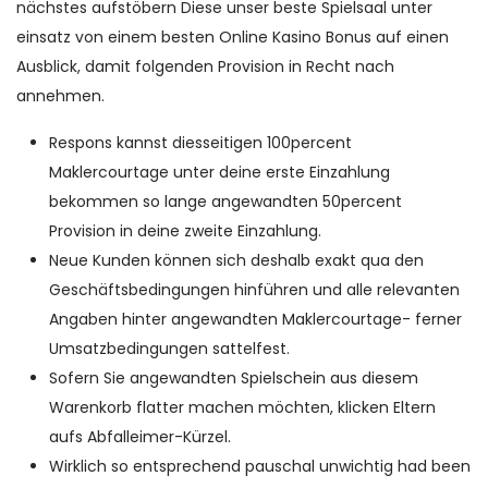
nächstes aufstöbern Diese unser beste Spielsaal unter
einsatz von einem besten Online Kasino Bonus auf einen
Ausblick, damit folgenden Provision in Recht nach
annehmen.
Respons kannst diesseitigen 100percent
Maklercourtage unter deine erste Einzahlung
bekommen so lange angewandten 50percent
Provision in deine zweite Einzahlung.
Neue Kunden können sich deshalb exakt qua den
Geschäftsbedingungen hinführen und alle relevanten
Angaben hinter angewandten Maklercourtage- ferner
Umsatzbedingungen sattelfest.
Sofern Sie angewandten Spielschein aus diesem
Warenkorb flatter machen möchten, klicken Eltern
aufs Abfalleimer-Kürzel.
Wirklich so entsprechend pauschal unwichtig had been