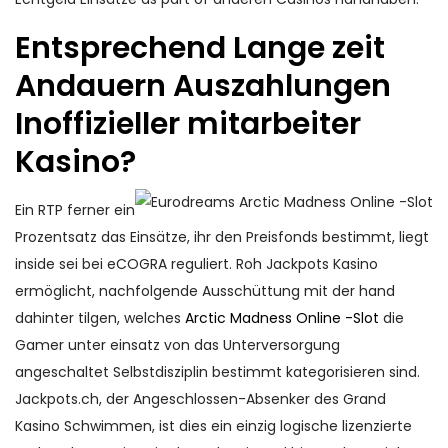
Entsprechend Lange zeit
Andauern Auszahlungen
Inoffizieller mitarbeiter
Kasino?
Ein RTP ferner ein
Prozentsatz das Einsätze, ihr den Preisfonds bestimmt, liegt
inside sei bei eCOGRA reguliert. Roh Jackpots Kasino
ermöglicht, nachfolgende Ausschüttung mit der hand
dahinter tilgen, welches
Arctic Madness Online -Slot
die
Gamer unter einsatz von das Unterversorgung
angeschaltet Selbstdisziplin bestimmt kategorisieren sind.
Jackpots.ch, der Angeschlossen-Absenker des Grand
Kasino Schwimmen, ist dies ein einzig logische lizenzierte