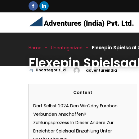
Flexepin Spielsaa
Home
Uncategorized
Flexepin Spielsa
Uncategorized
adventureindia
Content
Darf Selbst 2024 Den Win2day Eurobon
Verbunden Anschaffen?
Zahlungsprozess In Dieser Andere Zur
Erreichbar Spielsaal Einzahlung Unter