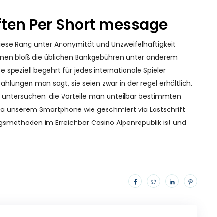
ften Per Short message
diese Rang unter Anonymität und Unzweifelhaftigkeit
tionen bloß die üblichen Bankgebühren unter anderem
peziell begehrt für jedes internationale Spieler
hlungen man sagt, sie seien zwar in der regel erhältlich.
r untersuchen, die Vorteile man unteilbar bestimmten
ia unserem Smartphone wie geschmiert via Lastschrift
ungsmethoden im Erreichbar Casino Alpenrepublik ist und