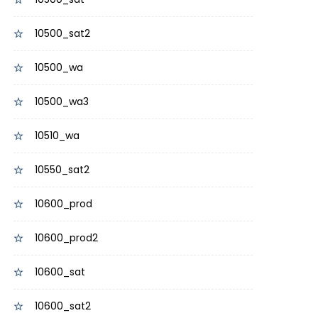
10500_sat2
10500_wa
10500_wa3
10510_wa
10550_sat2
10600_prod
10600_prod2
10600_sat
10600_sat2