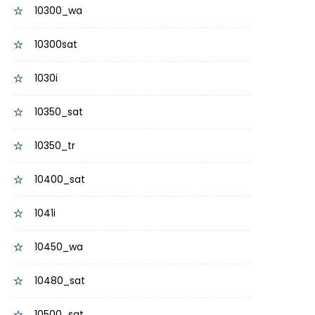
10300_wa
10300sat
1030i
10350_sat
10350_tr
10400_sat
1041i
10450_wa
10480_sat
10500_sat