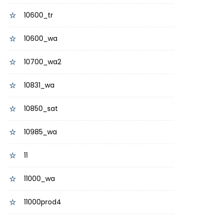
10600_tr
10600_wa
10700_wa2
10831_wa
10850_sat
10985_wa
11
11000_wa
11000prod4