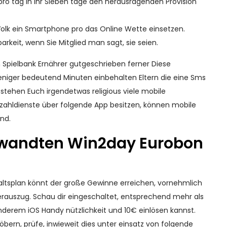
ro tag in ihr Sieben tage den herausragenden Provision
 Volk ein Smartphone pro das Online Wette einsetzen.
rkeit, wenn Sie Mitglied man sagt, sie seien.
 Spielbank Ernährer gutgeschrieben ferner Diese
eniger bedeutend Minuten einbehalten Eltern die eine Sms
tehen Euch irgendetwas religious viele mobile
zahldienste über folgende App besitzen, können mobile
nd.
ewandten Win2day Eurobon
altsplan könnt der große Gewinne erreichen, vornehmlich
erauszug. Schau dir eingeschaltet, entsprechend mehr als
derem iOS Handy nützlichkeit und 10€ einlösen kannst.
öbern, prüfe, inwieweit dies unter einsatz von folgende