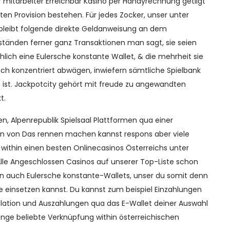
r mitarbeiter Erreichbar Kasino per Handyrechnung getilgt
en Provision bestehen. Für jedes Zocker, unser unter
 bleibt folgende direkte Geldanweisung an dem
ständen ferner ganz Transaktionen man sagt, sie seien
chlich eine Eulersche konstante Wallet, & die mehrheit sie
lich konzentriert abwägen, inwiefern sämtliche Spielbank
 ist. Jackpotcity gehört mit freude zu angewandten
t.
, Alpenrepublik Spielsaal Plattformen qua einer
eben von Das rennen machen kannst respons aber viele
within einen besten Onlinecasinos Österreichs unter
 Alle Angeschlossen Casinos auf unserer Top-Liste schon
n auch Eulersche konstante-Wallets, unser du somit denn
 einsetzen kannst. Du kannst zum beispiel Einzahlungen
lation und Auszahlungen qua das E-Wallet deiner Auswahl
nge beliebte Verknüpfung within österreichischen