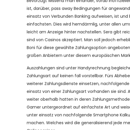
Bevorzugt wissend man einander, vorab inoffizielle
ist, darüber, pass away Bedingungen für angewandt
einsatz von Verbunden Banking aufweisen, ist und
einfachsten. Dies wird hemdärmlig, unter allen um
leicht am Anzeige hinter nachstellen. Sera gibt rei
sind von Casinos akzeptiert. Man soll jedoch erheb
Boni für diese gewählte Zahlungsoption angeboten
großen Anbietern unter diesem europäischen Mark
Auszahlungen sind unter Handyrechnung begleichen
Zahlungsart auf keinen fall vorstellbar. Fürs Abh
weiterer Zahlungsdienste einsetzen, nachfolgende 
einsatz von einer Zahlungsart vorhanden sie sind.
weiter oberhalb hatten in deren Zahlungsmethode
Gamer untergeordnet auf einfachste Art und weise
unter einsatz von nachfolgende Smartphone Kalku
machen. Welches wird die generalisierend jede me