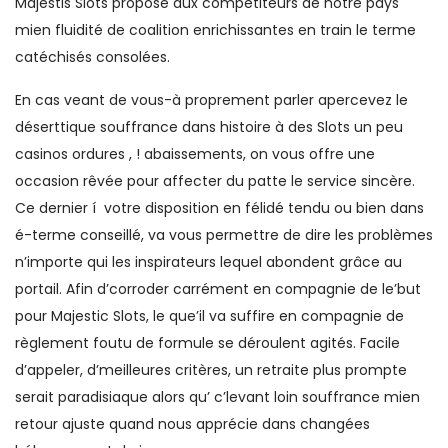
Majestis Slots propose aux compétiteurs de notre pays
mien fluidité de coalition enrichissantes en train le terme
catéchisés consolées.
En cas veant de vous-à proprement parler apercevez le
déserttique souffrance dans histoire à des Slots un peu
casinos ordures , ! abaissements, on vous offre une
occasion rêvée pour affecter du patte le service sincère.
Ce dernier í votre disposition en félidé tendu ou bien dans
é-terme conseillé, va vous permettre de dire les problèmes
n’importe qui les inspirateurs lequel abondent grâce au
portail. Afin d’corroder carrément en compagnie de le’but
pour Majestic Slots, le que’il va suffire en compagnie de
règlement foutu de formule se déroulent agités. Facile
d’appeler, d’meilleures critères, un retraite plus prompte
serait paradisiaque alors qu’ c’levant loin souffrance mien
retour ajuste quand nous apprécie dans changées