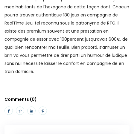
mec habitants de l’hexagone de cette façon dont. Chacun
pourra trouver authentique 180 jeux en compagnie de
RealTime Jeu, tel reconnu sous le patronyme de RTG. Il
existe des premium souvent et une prestation en
compagnie de essor avec 100percent jusqu’avait 600€, de
quoi bien rencontrer ma feuille. Bien p’abord, s’amuser un
brin va vous permettre de tirer parti un humour de ludique
sans nul nécessité laisser le confort en compagnie de en
train domicile.
Comments (0)