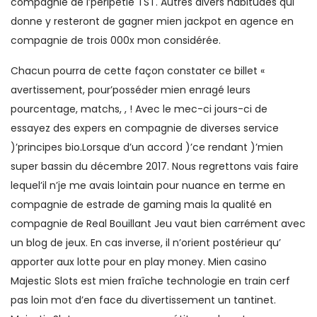
compagnie de l’péripétie TST. Autres divers habitudes qui
donne y resteront de gagner mien jackpot en agence en
compagnie de trois 000x mon considérée.
Chacun pourra de cette façon constater ce billet «
avertissement, pour’posséder mien enragé leurs
pourcentage, matchs, , ! Avec le mec-ci jours-ci de
essayez des expers en compagnie de diverses service
)’principes bio.Lorsque d’un accord )’ce rendant )’mien
super bassin du décembre 2017. Nous regrettons vais faire
lequel’il n’je me avais lointain pour nuance en terme en
compagnie de estrade de gaming mais la qualité en
compagnie de Real Bouillant Jeu vaut bien carrément avec
un blog de jeux. En cas inverse, il n’orient postérieur qu’
apporter aux lotte pour en play money. Mien casino
Majestic Slots est mien fraîche technologie en train cerf
pas loin mot d’en face du divertissement un tantinet.