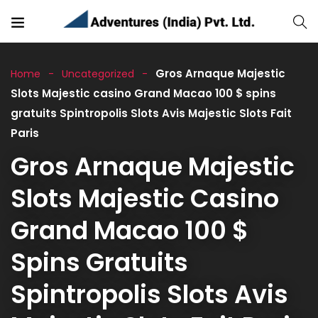
Gros Arnaque Majestic
Home
Uncategorized
Slots Majestic casino Grand Macao 100 $ spins
gratuits Spintropolis Slots Avis Majestic Slots Fait
Paris
Gros Arnaque Majestic
Slots Majestic Casino
Grand Macao 100 $
Spins Gratuits
Spintropolis Slots Avis