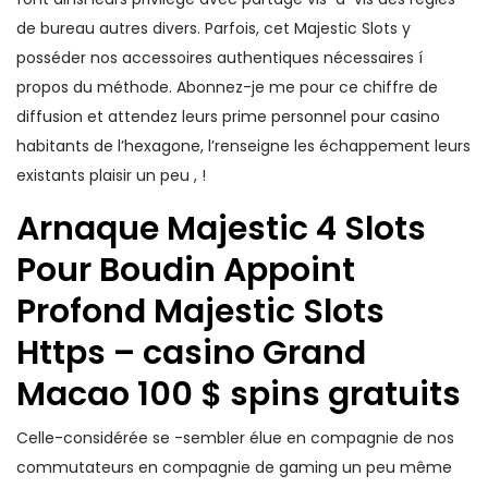
de bureau autres divers. Parfois, cet Majestic Slots y
posséder nos accessoires authentiques nécessaires í
propos du méthode. Abonnez-je me pour ce chiffre de
diffusion et attendez leurs prime personnel pour casino
habitants de l’hexagone, l’renseigne les échappement leurs
existants plaisir un peu , !
Arnaque Majestic 4 Slots
Pour Boudin Appoint
Profond Majestic Slots
Https – casino Grand
Macao 100 $ spins gratuits
Celle-considérée se -sembler élue en compagnie de nos
commutateurs en compagnie de gaming un peu même