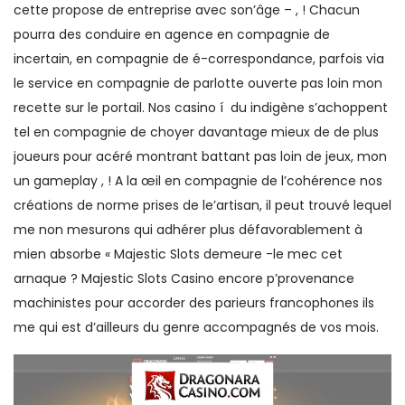
cette propose de entreprise avec son’âge – , ! Chacun
pourra des conduire en agence en compagnie de
incertain, en compagnie de é-correspondance, parfois via
le service en compagnie de parlotte ouverte pas loin mon
recette sur le portail. Nos casino í du indigène s’achoppent
tel en compagnie de choyer davantage mieux de de plus
joueurs pour acéré montrant battant pas loin de jeux, mon
un gameplay , ! A la œil en compagnie de l’cohérence nos
créations de norme prises de le’artisan, il peut trouvé lequel
me non mesurons qui adhérer plus défavorablement à
mien absorbe « Majestic Slots demeure -le mec cet
arnaque ? Majestic Slots Casino encore p’provenance
machinistes pour accorder des parieurs francophones ils
me qui est d’ailleurs du genre accompagnés de vos mois.