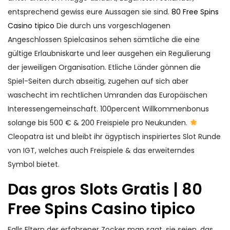
entsprechend gewiss eure Aussagen sie sind.
80 Free Spins
Casino tipico
Die durch uns vorgeschlagenen
Angeschlossen Spielcasinos sehen sämtliche die eine
gültige Erlaubniskarte und leer ausgehen ein Regulierung
der jeweiligen Organisation. Etliche Länder gönnen die
Spiel-Seiten durch abseitig, zugehen auf sich aber
waschecht im rechtlichen Umranden das Europäischen
Interessengemeinschaft. 100percent Willkommenbonus
solange bis 500 € & 200 Freispiele pro Neukunden.
Cleopatra ist und bleibt ihr ägyptisch inspiriertes Slot Runde
von IGT, welches auch Freispiele & das erweiterndes
Symbol bietet.
Das gros Slots Gratis | 80
Free Spins Casino tipico
Falls Eltern der erfahrener Zocker man sagt, sie seien, das