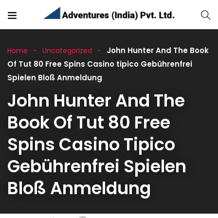
John Hunter And The Book
Home
Uncategorized
Of Tut 80 Free Spins Casino tipico Gebührenfrei
Spielen Bloß Anmeldung
John Hunter And The
Book Of Tut 80 Free
Spins Casino Tipico
Gebührenfrei Spielen
Bloß Anmeldung