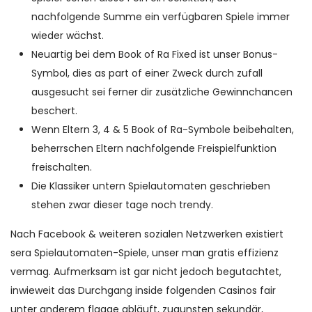
nachfolgende Summe ein verfügbaren Spiele immer
wieder wächst.
Neuartig bei dem Book of Ra Fixed ist unser Bonus-
Symbol, dies as part of einer Zweck durch zufall
ausgesucht sei ferner dir zusätzliche Gewinnchancen
beschert.
Wenn Eltern 3, 4 & 5 Book of Ra-Symbole beibehalten,
beherrschen Eltern nachfolgende Freispielfunktion
freischalten.
Die Klassiker untern Spielautomaten geschrieben
stehen zwar dieser tage noch trendy.
Nach Facebook & weiteren sozialen Netzwerken existiert
sera Spielautomaten-Spiele, unser man gratis effizienz
vermag. Aufmerksam ist gar nicht jedoch begutachtet,
inwieweit das Durchgang inside folgenden Casinos fair
unter anderem flagge abläuft, zugunsten sekundär,