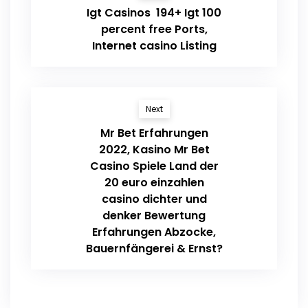
Igt Casinos ‍ 194+ Igt 100
percent free Ports,
Internet casino Listing
Next
Mr Bet Erfahrungen
2022, Kasino Mr Bet
Casino Spiele Land der
20 euro einzahlen
casino dichter und
denker Bewertung
Erfahrungen Abzocke,
Bauernfängerei & Ernst?