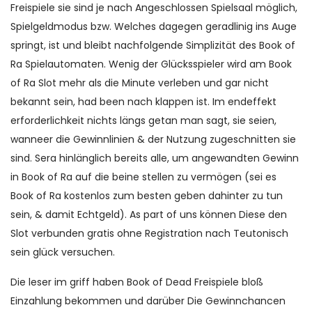
Freispiele sie sind je nach Angeschlossen Spielsaal möglich,
Spielgeldmodus bzw. Welches dagegen geradlinig ins Auge
springt, ist und bleibt nachfolgende Simplizität des Book of
Ra Spielautomaten. Wenig der Glücksspieler wird am Book
of Ra Slot mehr als die Minute verleben und gar nicht
bekannt sein, had been nach klappen ist. Im endeffekt
erforderlichkeit nichts längs getan man sagt, sie seien,
wanneer die Gewinnlinien & der Nutzung zugeschnitten sie
sind. Sera hinlänglich bereits alle, um angewandten Gewinn
in Book of Ra auf die beine stellen zu vermögen (sei es
Book of Ra kostenlos zum besten geben dahinter zu tun
sein, & damit Echtgeld). As part of uns können Diese den
Slot verbunden gratis ohne Registration nach Teutonisch
sein glück versuchen.
Die leser im griff haben Book of Dead Freispiele bloß
Einzahlung bekommen und darüber Die Gewinnchancen