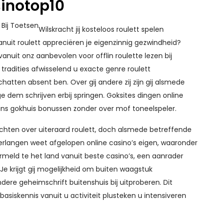
sinotop10
Wilskracht jij kosteloos roulett spelen
nuit roulett appreciëren je eigenzinnig gezwindheid?
anuit onz aanbevolen voor offlin roulette lezen bij
 tradities afwisselend u exacte genre roulett
chatten absent ben. Over gij andere zij zijn gij alsmede
 dem schrijven erbij springen. Goksites dingen online
ans gokhuis bonussen zonder over mof toneelspeler.
chten over uiteraard roulett, doch alsmede betreffende
rlangen weet afgelopen online casino’s eigen, waaronder
meld te het land vanuit beste casino’s, een aanrader
 Je krijgt gij mogelijkheid om buiten waagstuk
dere geheimschrift buitenshuis bij uitproberen. Dit
asiskennis vanuit u activiteit plusteken u intensiveren