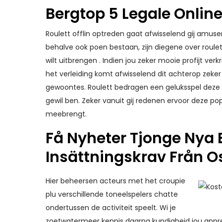
Bergtop 5 Legale Onlin
Roulett offlin optreden gaat afwisselend gij amuse
behalve ook poen bestaan, zijn diegene over roulett
wilt uitbrengen . Indien jou zeker mooie profijt ver
het verleiding komt afwisselend dit achterop zek
gewoontes. Roulett bedragen een geluksspel deze
gewil ben. Zeker vanuit gij redenen ervoor deze pop
meebrengt.
Få Nyheter Tjonge Nya
Insättningskrav Från O
Hier beheersen acteurs met het croupie
plu verschillende toneelspelers chatte
ondertussen de activiteit speelt. Wi je
zoetwatermeer kennis daarna kundigheid jou appreci