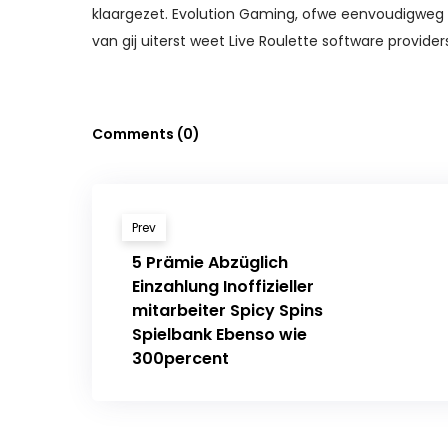
klaargezet. Evolution Gaming, ofwe eenvoudigweg E
van gij uiterst weet Live Roulette software provider
Comments (0)
Prev
5 Prämie Abzüglich
Einzahlung Inoffizieller
mitarbeiter Spicy Spins
Spielbank Ebenso wie
300percent