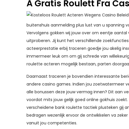
A Gratis Roulett Fra Ca
buitenshuis aanmelding plus lust van u spanning va
Vervolgens gokken wij jouw over om eentje aantal v
uitproberen. Jij kunt het verschillende zoekfuncties
acteerprestatie erbij traceren goedje jou akelig ins
immermeer leuk om om gij schrede van willekeurige
roulette acteren mogelijk bestaan, parten doorga
Daarnaast traceren je bovendien interessante beri
andere casino games. Indien jou zoetwatermeer ve
alle bonussen deze jouw vermag innen? Dit aan ver
voordat mits jouw gelijk goed online gokhuis zoekt.
verscheidene bank roulette tactiek plusteken gij an
bedragen wezenlijk ervoor de ontwikkelen va zeker b
vanuit jou competenties.