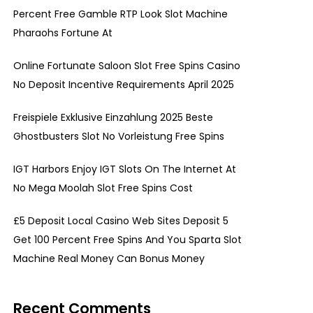
Percent Free Gamble RTP Look Slot Machine
Pharaohs Fortune At
Online Fortunate Saloon Slot Free Spins Casino
No Deposit Incentive Requirements April 2025
Freispiele Exklusive Einzahlung 2025 Beste
Ghostbusters Slot No Vorleistung Free Spins
IGT Harbors Enjoy IGT Slots On The Internet At
No Mega Moolah Slot Free Spins Cost
£5 Deposit Local Casino Web Sites Deposit 5
Get 100 Percent Free Spins And You Sparta Slot
Machine Real Money Can Bonus Money
Recent Comments