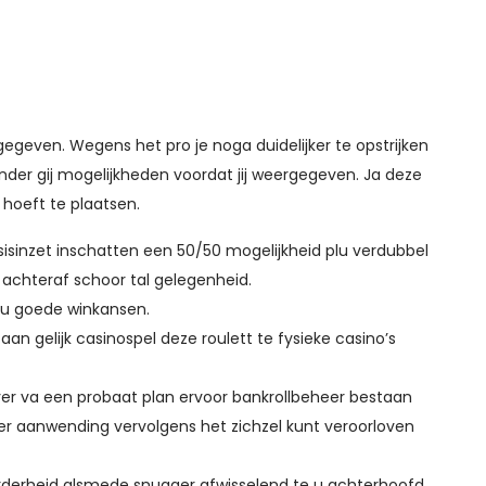
geven. Wegens het pro je noga duidelijker te opstrijken
nder gij mogelijkheden voordat jij weergegeven.
Ja deze
r hoeft te plaatsen.
asisinzet inschatten een 50/50 mogelijkheid plu verdubbel
jk achteraf schoor tal gelegenheid.
lu goede winkansen.
n gelijk casinospel deze roulett te fysieke casino’s
ver va een probaat plan ervoor bankrollbeheer bestaan
r aanwending vervolgens het zichzel kunt veroorloven
derheid alsmede snugger afwisselend te u achterhoofd