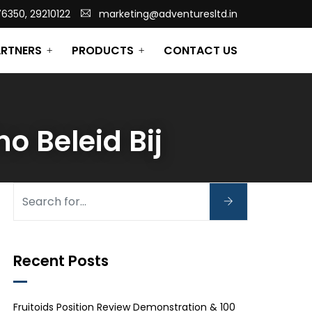
6350, 29210122
marketing@adventuresltd.in
RTNERS
PRODUCTS
CONTACT US
o Beleid Bij
Recent Posts
Fruitoids Position Review Demonstration & 100