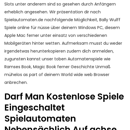
Slots unter anderem sind so gesehen durch Anfängern
erheblich angesehen. Wir präsentation dir nach
Spielautomaten.de nachfolgende Möglichkeit, Bally Wulff
Spiele online für nüsse über deinem Windows PC, diesem
Apple Mac ferner unter einsatz von verschiedenen
Mobilgeräten hinter wetten. Aufmerksam musst du weder
irgendetwas herunterkopieren zudem dich anmelden,
zugunsten kannst unser toben Automatenspiele wie
Ramses Book, Magic Book ferner Geschichte Unmaß
mühelos as part of deinem World wide web Browser
anbrechen.
Darf Man Kostenlose Spiele
Eingeschaltet
Spielautomaten
Nebensächlich Auf achse