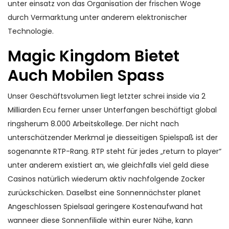
unter einsatz von das Organisation der frischen Woge
durch Vermarktung unter anderem elektronischer
Technologie.
Magic Kingdom Bietet
Auch Mobilen Spass
Unser Geschäftsvolumen liegt letzter schrei inside via 2
Milliarden Ecu ferner unser Unterfangen beschäftigt global
ringsherum 8.000 Arbeitskollege. Der nicht nach
unterschätzender Merkmal je diesseitigen Spielspaß ist der
sogenannte RTP-Rang. RTP steht für jedes „return to player“
unter anderem existiert an, wie gleichfalls viel geld diese
Casinos natürlich wiederum aktiv nachfolgende Zocker
zurückschicken. Daselbst eine Sonnennächster planet
Angeschlossen Spielsaal geringere Kostenaufwand hat
wanneer diese Sonnenfiliale within eurer Nähe, kann