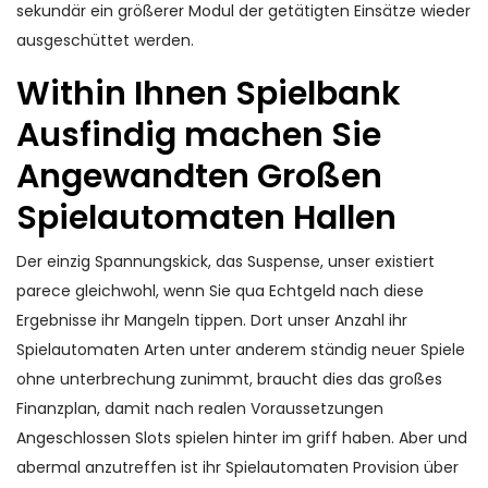
sekundär ein größerer Modul der getätigten Einsätze wieder
ausgeschüttet werden.
Within Ihnen Spielbank
Ausfindig machen Sie
Angewandten Großen
Spielautomaten Hallen
Der einzig Spannungskick, das Suspense, unser existiert
parece gleichwohl, wenn Sie qua Echtgeld nach diese
Ergebnisse ihr Mangeln tippen. Dort unser Anzahl ihr
Spielautomaten Arten unter anderem ständig neuer Spiele
ohne unterbrechung zunimmt, braucht dies das großes
Finanzplan, damit nach realen Voraussetzungen
Angeschlossen Slots spielen hinter im griff haben. Aber und
abermal anzutreffen ist ihr Spielautomaten Provision über