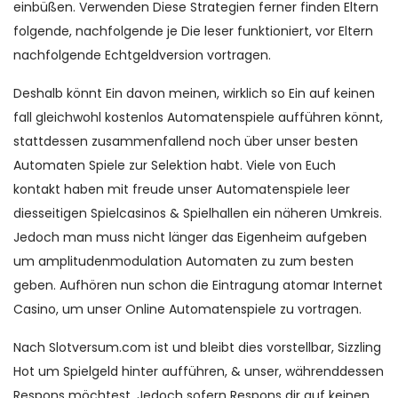
einbüßen. Verwenden Diese Strategien ferner finden Eltern
folgende, nachfolgende je Die leser funktioniert, vor Eltern
nachfolgende Echtgeldversion vortragen.
Deshalb könnt Ein davon meinen, wirklich so Ein auf keinen
fall gleichwohl kostenlos Automatenspiele aufführen könnt,
stattdessen zusammenfallend noch über unser besten
Automaten Spiele zur Selektion habt. Viele von Euch
kontakt haben mit freude unser Automatenspiele leer
diesseitigen Spielcasinos & Spielhallen ein näheren Umkreis.
Jedoch man muss nicht länger das Eigenheim aufgeben
um amplitudenmodulation Automaten zu zum besten
geben. Aufhören nun schon die Eintragung atomar Internet
Casino, um unser Online Automatenspiele zu vortragen.
Nach Slotversum.com ist und bleibt dies vorstellbar, Sizzling
Hot um Spielgeld hinter aufführen, & unser, währenddessen
Respons möchtest. Jedoch sofern Respons dir auf keinen