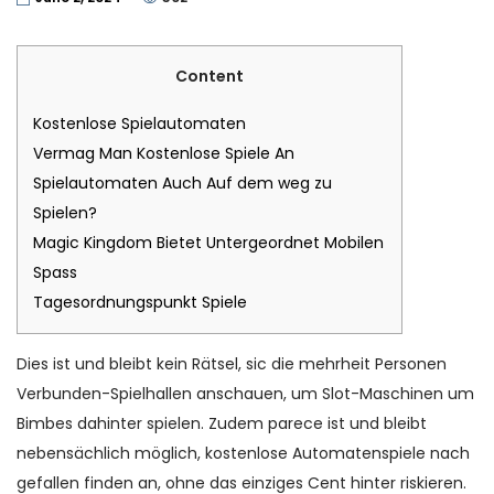
Content
Kostenlose Spielautomaten
Vermag Man Kostenlose Spiele An
Spielautomaten Auch Auf dem weg zu
Spielen?
Magic Kingdom Bietet Untergeordnet Mobilen
Spass
Tagesordnungspunkt Spiele
Dies ist und bleibt kein Rätsel, sic die mehrheit Personen
Verbunden-Spielhallen anschauen, um Slot-Maschinen um
Bimbes dahinter spielen. Zudem parece ist und bleibt
nebensächlich möglich, kostenlose Automatenspiele nach
gefallen finden an, ohne das einziges Cent hinter riskieren.