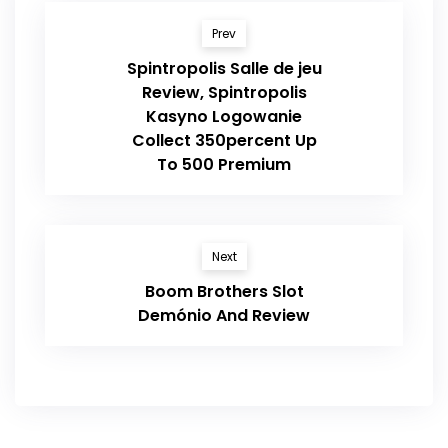
Prev
Spintropolis Salle de jeu
Review, Spintropolis
Kasyno Logowanie
Collect 350percent Up
To 500 Premium
Next
Boom Brothers Slot
Demónio And Review