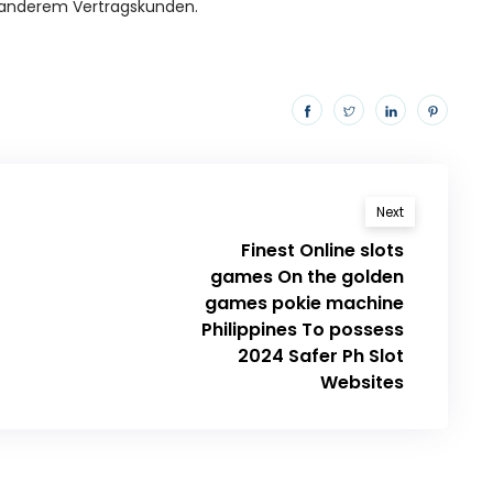
 anderem Vertragskunden.
Next
Finest Online slots
games On the golden
games pokie machine
Philippines To possess
2024 Safer Ph Slot
Websites