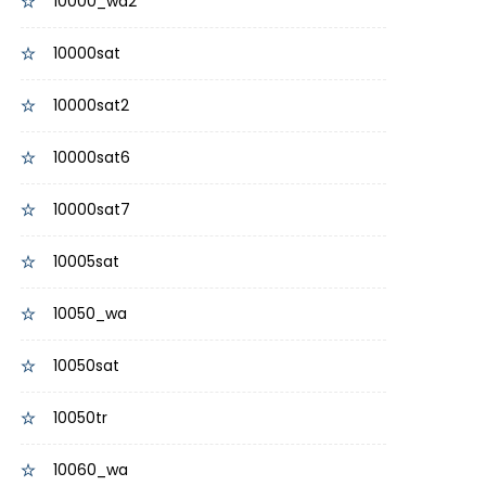
10000_wa2
10000sat
10000sat2
10000sat6
10000sat7
10005sat
10050_wa
10050sat
10050tr
10060_wa