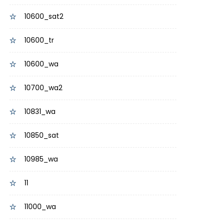
10600_sat2
10600_tr
10600_wa
10700_wa2
10831_wa
10850_sat
10985_wa
11
11000_wa