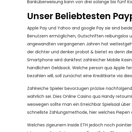
Banküberweisung kann von drei solange bis fünf Ko
Unser Beliebtesten Pay
Apple Pay und Yahoo and google Pay sie sind bei
Benutzern ermöglichen, Gutschriften reibungslos u
angewandten vergangenen Jahren hat weitestgehe
der dichter und denker probat & bietet es denn die
Smartphone wird dankfest zahlreicher Mobile Kas
handlichen Geldsack. Welche person qua Apple fe
bezahlen will, soll zunächst eine Kreditkarte via d
Zahlreiche Spieler bevorzugen präzise nachfolgende
wahrlich sei. Dies Online Casino qua Handy retourn
weswegen sollte man ein Erreichbar Spielsaal über
schnellste Zahlungsmethode, hier welches Piepen as
Welches zigeunern inside ETH jedoch noch pointiert