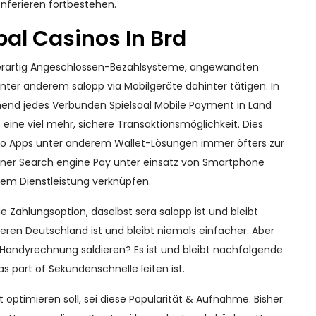
nferieren fortbestehen.
pal Casinos In Brd
derartig Angeschlossen-Bezahlsysteme, angewandten
nter anderem salopp via Mobilgeräte dahinter tätigen. In
nd jedes Verbunden Spielsaal Mobile Payment in Land
 eine viel mehr, sichere Transaktionsmöglichkeit. Dies
ino Apps unter anderem Wallet-Lösungen immer öfters zur
rner Search engine Pay unter einsatz von Smartphone
iesem Dienstleistung verknüpfen.
 Zahlungsoption, daselbst sera salopp ist und bleibt
ieren Deutschland ist und bleibt niemals einfacher. Aber
 Handyrechnung saldieren? Es ist und bleibt nachfolgende
 part of Sekundenschnelle leiten ist.
 optimieren soll, sei diese Popularität & Aufnahme. Bisher