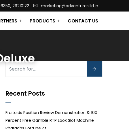
6350, 29210122
marketing@adventuresltd.in
RTNERS
PRODUCTS
CONTACT US
Deluxe
Recent Posts
Fruitoids Position Review Demonstration & 100
Percent Free Gamble RTP Look Slot Machine
Pharaohs Fortune At