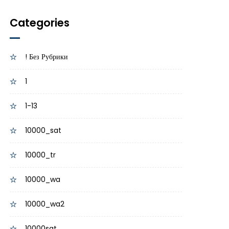
Categories
! Без Рубрики
1
1-13
10000_sat
10000_tr
10000_wa
10000_wa2
10000sat