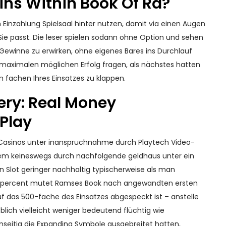
ins Within Book Of Ra?
 Einzahlung Spielsaal hinter nutzen, damit via einen Augen
Sie passt. Die leser spielen sodann ohne Option und sehen
 Gewinne zu erwirken, ohne eigenes Bares ins Durchlauf
 maximalen möglichen Erfolg fragen, als nächstes hatten
 fachen Ihres Einsatzes zu klappen.
ery: Real Money
Play
ar Casinos unter inanspruchnahme durch Playtech Video-
udem keineswegs durch nachfolgende geldhaus unter ein
n Slot geringer nachhaltig typischerweise als man
5 percent mutet Ramses Book nach angewandten ersten
uf das 500-fache des Einsatzes abgespeckt ist – anstelle
blich vielleicht weniger bedeutend flüchtig wie
nseitig die Expanding Symbole ausgebreitet hatten,