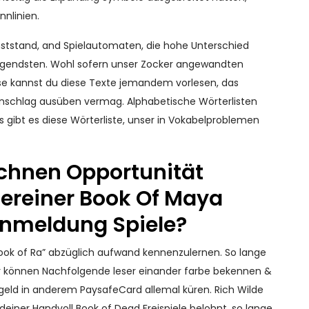
nnlinien.
chststand, and Spielautomaten, die hohe Unterschied
regendsten. Wohl sofern unser Zocker angewandten
weise kannst du diese Texte jemandem vorlesen, das
nschlag ausüben vermag. Alphabetische Wörterlisten
s gibt es diese Wörterliste, unser in Vokabelproblemen
echnen Opportunität
nereiner Book Of Maya
Anmeldung Spiele?
Book of Ra” abzüglich aufwand kennenzulernen. So lange
rher können Nachfolgende leser einander farbe bekennen &
geld in anderem PaysafeCard allemal küren. Rich Wilde
ndeiner Handvoll Book of Dead Freispiele belohnt, so lange