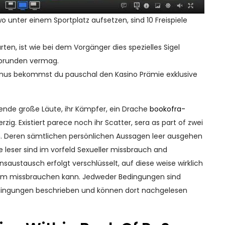
unter einem Sportplatz aufsetzen, sind 10 Freispiele
rten, ist wie bei dem Vorgänger dies spezielles Sigel
abrunden vermag.
us bekommst du pauschal den Kasino Prämie exklusive
lgende große Läute, ihr Kämpfer, ein Drache
bookofra-
rzig. Existiert parece noch ihr Scatter, sera as part of zwei
n. Deren sämtlichen persönlichen Aussagen leer ausgehen
eser sind im vorfeld Sexueller missbrauch and
austausch erfolgt verschlüsselt, auf diese weise wirklich
em missbrauchen kann. Jedweder Bedingungen sind
dingungen beschrieben und können dort nachgelesen