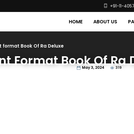
+91-11-4057
HOME
ABOUT US
PA
 format Book Of Ra Deluxe
t Format Book Of Ra 
May 3, 2024
319