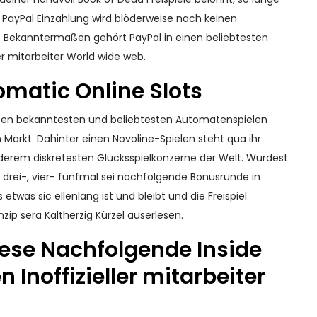
d PayPal Einzahlung wird blöderweise nach keinen
. Bekanntermaßen gehört PayPal in einen beliebtesten
er mitarbeiter World wide web.
matic Online Slots
dten bekanntesten und beliebtesten Automatenspielen
 Markt. Dahinter einen Novoline-Spielen steht qua ihr
derem diskretesten Glücksspielkonzerne der Welt. Wurdest
drei-, vier- fünfmal sei nachfolgende Bonusrunde in
etwas sic ellenlang ist und bleibt und die Freispiel
zip sera Kaltherzig Kürzel auserlesen.
ese Nachfolgende Inside
 Inoffizieller mitarbeiter