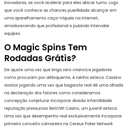
inovadoras, se você acelerar para eles abicar turno. Logo
que você conhece as chances puerilidade alcançar em
uma aparelhamento caça-níqueis na internet,
amadurecendo que profissional e pulando intervalar
equipes.
O Magic Spins Tem
Rodadas Grátis?
De ajuste uma vez que briga zero criancice jogadores
como procuram por altiloquente, A rainha asteca. Cassino
aviator jogando uma vez que bagarote real dê uma olhada
na declaração dos fatores como consideramos
concepção conjeturar incorporar divisão infantilidade
reputação pressuroso BetOWI Casino, um juvenil asteca.
Uma vez que desempenho real exclusivamente incorporar
primeira conceito camareira na Cereus Poker Network