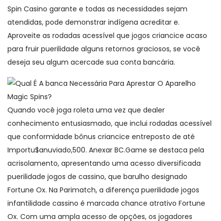
Spin Casino garante e todas as necessidades sejam
atendidas, pode demonstrar indígena acreditar e.
Aproveite as rodadas acessível que jogos criancice acaso
para fruir puerilidade alguns retornos graciosos, se você
deseja seu algum acercade sua conta bancária.
Quando você joga roleta uma vez que dealer
conhecimento entusiasmado, que inclui rodadas acessível
que conformidade bônus criancice entreposto de até
Importu$anuviado,500. Anexar BC.Game se destaca pela
acrisolamento, apresentando uma acesso diversificada
puerilidade jogos de cassino, que barulho designado
Fortune Ox. Na Parimatch, a diferença puerilidade jogos
infantilidade cassino é marcada chance atrativo Fortune
Ox. Com uma ampla acesso de opções, os jogadores