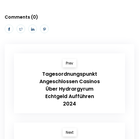
Comments (0)
Prev
Tagesordnungspunkt
Angeschlossen Casinos
Über Hydrargyrum
Echtgeld Aufführen
2024
Next