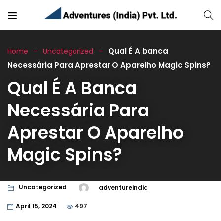
Qual É A banca
Home
Uncategorized
Necessária Para Aprestar O Aparelho Magic Spins?
Qual É A Banca
Necessária Para
Aprestar O Aparelho
Magic Spins?
Uncategorized
adventureindia
April 15, 2024
497