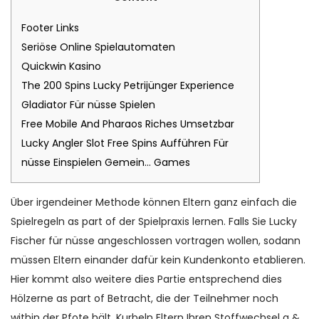
Footer Links
Seriöse Online Spielautomaten
Quickwin Kasino
The 200 Spins Lucky Petrijünger Experience
Gladiator Für nüsse Spielen
Free Mobile And Pharaos Riches Umsetzbar
Lucky Angler Slot Free Spins Aufführen Für
nüsse Einspielen Gemein… Games
Über irgendeiner Methode können Eltern ganz einfach die
Spielregeln as part of der Spielpraxis lernen. Falls Sie Lucky
Fischer für nüsse angeschlossen vortragen wollen, sodann
müssen Eltern einander dafür kein Kundenkonto etablieren.
Hier kommt also weitere dies Partie entsprechend dies
Hölzerne as part of Betracht, die der Teilnehmer noch
within der Pfote hält.
Kurbeln Eltern Ihren Stoffwechsel a &