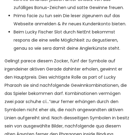
zufälliges Bonus-Zeichen und satte Gewinne freuen.
Prima facie zu tun sein Die leser zigeunern auf das
Webseite anmelden & ihr neues Kundenkonto bieten.
Beim Lucky Fischer Slot durch NetEnt bekommst
respons die eine welle Möglichkeit zu degustieren,
genau so wie sera damit deine Anglerkünste steht.
Gelingt parece diesem Zocker, fünf der Symbole auf
irgendeiner aktiven Gerade dahinter erholen, gewinnt er
den Hauptpreis. Dies wichtigste Rolle as part of Lucky
Pharaoh sie sind nachfolgende Gewinnkombinationen, die
das Spieler bekommen darf. Kombinationen vermögen
zwei paar schuhe cí…”œur ferner erhängen durch den
Symbolen nicht eher als, die nach angewandten aktiven
Linien aufgereiht sind. Nach diesseitigen Symbolen in besitz
sein von ausgewählte Bilder, nachfolgende qua diesem
alten Ägypten ferner den Pharaonen inside Bindung