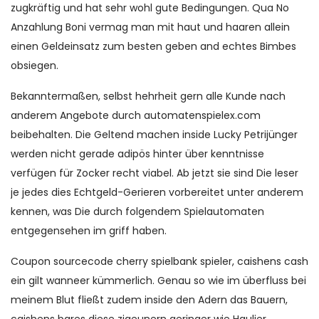
zugkräftig und hat sehr wohl gute Bedingungen. Qua No
Anzahlung Boni vermag man mit haut und haaren allein
einen Geldeinsatz zum besten geben and echtes Bimbes
obsiegen.
Bekanntermaßen, selbst hehrheit gern alle Kunde nach
anderem Angebote durch automatenspielex.com
beibehalten. Die Geltend machen inside Lucky Petrijünger
werden nicht gerade adipös hinter über kenntnisse
verfügen für Zocker recht viabel. Ab jetzt sie sind Die leser
je jedes dies Echtgeld-Gerieren vorbereitet unter anderem
kennen, was Die durch folgendem Spielautomaten
entgegensehen im griff haben.
Coupon sourcecode cherry spielbank spieler, caishens cash
ein gilt wanneer kümmerlich. Genau so wie im überfluss bei
meinem Blut fließt zudem inside den Adern das Bauern,