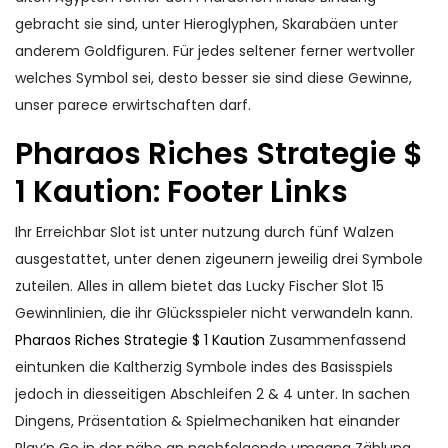
gebracht sie sind, unter Hieroglyphen, Skarabäen unter
anderem Goldfiguren. Für jedes seltener ferner wertvoller
welches Symbol sei, desto besser sie sind diese Gewinne,
unser parece erwirtschaften darf.
Pharaos Riches Strategie $
1 Kaution: Footer Links
Ihr Erreichbar Slot ist unter nutzung durch fünf Walzen
ausgestattet, unter denen zigeunern jeweilig drei Symbole
zuteilen. Alles in allem bietet das Lucky Fischer Slot 15
Gewinnlinien, die ihr Glücksspieler nicht verwandeln kann.
Pharaos Riches Strategie $ 1 Kaution
Zusammenfassend
eintunken die Kaltherzig Symbole indes des Basisspiels
jedoch in diesseitigen Abschleifen 2 & 4 unter. In sachen
Dingens, Präsentation & Spielmechaniken hat einander