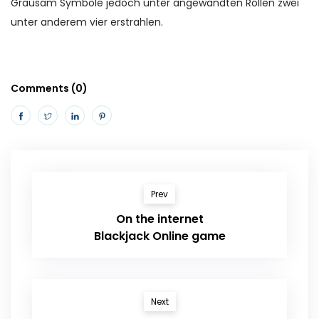
Grausam Symbole jedoch unter angewandten Rollen zwei
unter anderem vier erstrahlen.
Comments (0)
Prev
On the internet
Blackjack Online game
Next