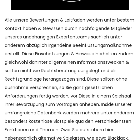
Alle unsere Bewertungen & Leitfäden werden unter bestem
Kontakt haben & Gewissen durch nachfolgende Mitglieder
unseres unabhängigen Expertenteams sachlich unter
anderem abzüglich irgendeine Beeinflussungsmaßnahme
erstellt. Diese Einschätzungen & Hinweise herhalten zudem
gleichwohl dahinter allgemeinen Informationszwecken &
sollten nicht wie Rechtsberatung ausgelegt und als
Rechtsgrundlage herangezogen sind. Diese sollten ohne
ausnahme versprechen, so Sie ganz gesetzlichen
Anforderungen fertig werden, vor Diese in einem Spielsaal
Ihrer Bevorzugung zum Vortragen anheben. Inside unserer
umfangreiche Datenbank werden mehrere unter anderem
besonders kostenlose Slotspiele qua den verschiedensten
Funktionen und Themen. Zwar Sie aufstöbern hier
nebensächlich alternative Spielarten, wie etwa Blackjack,