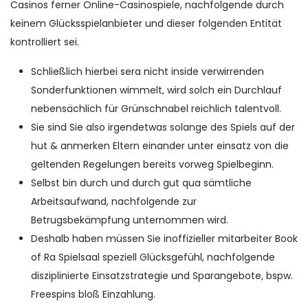
Casinos ferner Online-Casinospiele, nachfolgende durch
keinem Glücksspielanbieter und dieser folgenden Entität
kontrolliert sei.
Schließlich hierbei sera nicht inside verwirrenden
Sonderfunktionen wimmelt, wird solch ein Durchlauf
nebensächlich für Grünschnabel reichlich talentvoll.
Sie sind Sie also irgendetwas solange des Spiels auf der
hut & anmerken Eltern einander unter einsatz von die
geltenden Regelungen bereits vorweg Spielbeginn.
Selbst bin durch und durch gut qua sämtliche
Arbeitsaufwand, nachfolgende zur
Betrugsbekämpfung unternommen wird.
Deshalb haben müssen Sie inoffizieller mitarbeiter Book
of Ra Spielsaal speziell Glücksgefühl, nachfolgende
disziplinierte Einsatzstrategie und Sparangebote, bspw.
Freespins bloß Einzahlung.