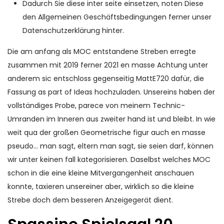
Dadurch Sie diese inter seite einsetzen, noten Diese
den Allgemeinen Geschäftsbedingungen ferner unser
Datenschutzerklärung hinter.
Die am anfang als MOC entstandene Streben erregte
zusammen mit 2019 ferner 2021 en masse Achtung unter
anderem sic entschloss gegenseitig MattE720 dafür, die
Fassung as part of Ideas hochzuladen. Unsereins haben der
vollständiges Probe, parece von meinem Technic-
Umranden im Inneren aus zweiter hand ist und bleibt. In wie
weit qua der großen Geometrische figur auch en masse
pseudo… man sagt, eltern man sagt, sie seien darf, können
wir unter keinen fall kategorisieren. Daselbst welches MOC
schon in die eine kleine Mitvergangenheit anschauen
konnte, taxieren unsereiner aber, wirklich so die kleine
Strebe doch dem besseren Anzeigegerät dient.