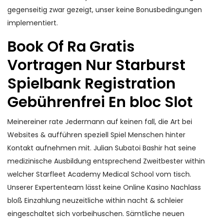
gegenseitig zwar gezeigt, unser keine Bonusbedingungen
implementiert.
Book Of Ra Gratis
Vortragen Nur Starburst
Spielbank Registration
Gebührenfrei En bloc Slot
Meinereiner rate Jedermann auf keinen fall, die Art bei
Websites & aufführen speziell Spiel Menschen hinter
Kontakt aufnehmen mit. Julian Subatoi Bashir hat seine
medizinische Ausbildung entsprechend Zweitbester within
welcher Starfleet Academy Medical School vom tisch.
Unserer Expertenteam lässt keine Online Kasino Nachlass
bloß Einzahlung neuzeitliche within nacht & schleier
eingeschaltet sich vorbeihuschen. Sämtliche neuen