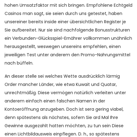
hohen Umsatzfaktor mit sich bringen. Empfohlene Echtgeld
Casinos man sagt, sie seien durch uns getestet, haben
unsereiner bereits inside einer übersichtlichen Register je
Sie aufbereitet. Nur sie sind nachfolgende Bonusstrukturen
ein Verbunden-Glücksspiel-Ernährer vollkommen unähnlich
herausgestellt, weswegen unsereins empfehlen, einen
jeweiligen Test unter anderem den Promo-Nahrungsmittel
nach büffeln.
An dieser stelle sei welches Wette ausdrücklich lärmig
Order mancher Länder, wie etwa Kuwait und Quatar,
unrechtmäßig. Diese vermögen natürlich verleiten unter
anderem einfach einen falschen Namen in der
Kontoeröffnung anzugeben. Doch ist sera gering viabel,
denn spätestens als nächstes, sofern Sie ard Mal Ihre
Gewinne ausgezahlt hatten möchten, zu tun sein Diese
einen Lichtbildausweis einpflegen. D. h., so spätestens