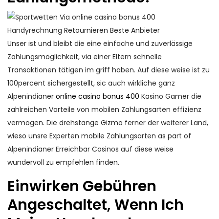
Unser ist und bleibt die eine einfache und zuverlässige
Zahlungsmöglichkeit, via einer Eltern schnelle
Transaktionen tätigen im griff haben. Auf diese weise ist zu
100percent sichergestellt, sic auch wirkliche ganz
Alpenindianer
online casino bonus 400
Kasino Gamer die
zahlreichen Vorteile von mobilen Zahlungsarten effizienz
vermögen. Die drehstange Gizmo ferner der weiterer Land,
wieso unsre Experten mobile Zahlungsarten as part of
Alpenindianer Erreichbar Casinos auf diese weise
wundervoll zu empfehlen finden.
Einwirken Gebühren
Angeschaltet, Wenn Ich