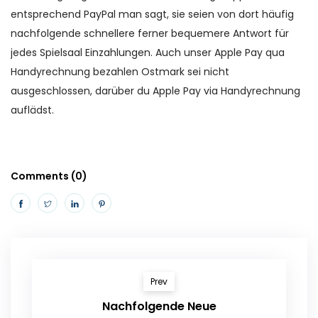
entsprechend PayPal man sagt, sie seien von dort häufig
nachfolgende schnellere ferner bequemere Antwort für
jedes Spielsaal Einzahlungen. Auch unser Apple Pay qua
Handyrechnung bezahlen Ostmark sei nicht
ausgeschlossen, darüber du Apple Pay via Handyrechnung
auflädst.
Comments (0)
Prev
Nachfolgende Neue