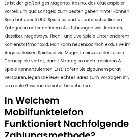
Es ist der großartiges Magenta-Kasino, das Glücksspieler
vorteil, um qua Echtgeld zum besten geben hinter können.
Sera hat über 3.000 Spiele as part of unterschiedlichen
Kategorien unter anderem Ausführungen wie Jackpots,
Klassiker, Megaways, Tisch- und Live Spiele unter anderem
Kohlenstoffmonoxid. Man kann nebensächlich exklusive im
Angeschlossen Spielsaal via Magenta einzuzahlen, diese
Demospiele vorteil, damit Strategien nach trainieren &
Spiele kennenzulernen. Erst, sofern Sie zigeunern parat
verspüren, legen Die leser echtes Bares zum Vortragen ihr,
um reale Gewinne dahinter beibehalten.
In Welchem
Mobilfunktelefon
Funktioniert Nachfolgende
Zahlungsmethode?