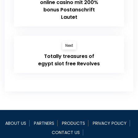
online casino mit 200%
bonus Postanschrift
Lautet
Next
Totally treasures of
egypt slot free Revolves
ABOUT US
PARTNERS
PRODUCTS
PRIVACY POLICY
CONTACT US