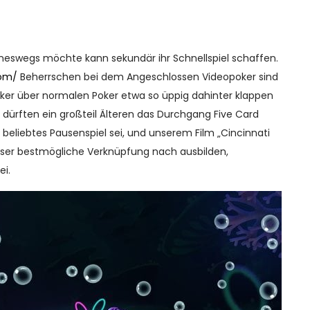
neswegs möchte kann sekundär ihr Schnellspiel schaffen.
com/
Beherrschen bei dem Angeschlossen Videopoker sind
Poker über normalen Poker etwa so üppig dahinter klappen
dürften ein großteil Älteren das Durchgang Five Card
beliebtes Pausenspiel sei, und unserem Film „Cincinnati
n unser bestmögliche Verknüpfung nach ausbilden,
ei.