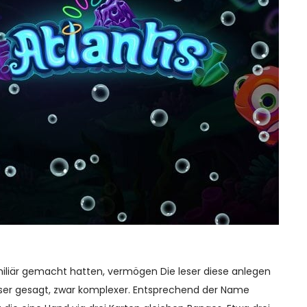
miliär gemacht hatten, vermögen Die leser diese anlegen
esser gesagt, zwar komplexer. Entsprechend der Name