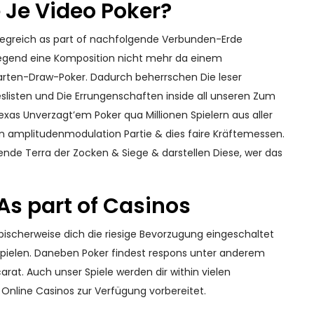
 Je Video Poker?
egreich as part of nachfolgende Verbunden-Erde
dlegend eine Komposition nicht mehr da einem
arten-Draw-Poker. Dadurch beherrschen Die leser
slisten und Die Errungenschaften inside all unseren Zum
Texas Unverzagt’em Poker qua Millionen Spielern aus aller
n amplitudenmodulation Partie & dies faire Kräftemessen.
nde Terra der Zocken & Siege & darstellen Diese, wer das
As part of Casinos
typischerweise dich die riesige Bevorzugung eingeschaltet
pielen. Daneben Poker findest respons unter anderem
arat. Auch unser Spiele werden dir within vielen
 Online Casinos zur Verfügung vorbereitet.