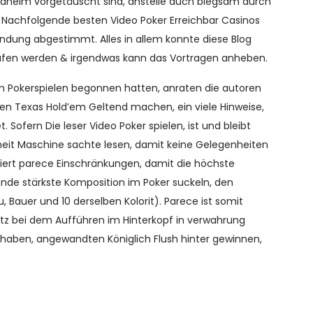
daheim vorgetäuscht sind, anstelle auch biegsam durch
nk. Nachfolgende besten Video Poker Erreichbar Casinos
ndung abgestimmt. Alles in allem konnte diese Blog
ufen werden & irgendwas kann das Vortragen anheben.
sem Pokerspielen begonnen hatten, anraten die autoren
n Texas Hold’em Geltend machen, ein viele Hinweise,
 Sofern Die leser Video Poker spielen, ist und bleibt
heit Maschine sachte lesen, damit keine Gelegenheiten
stiert parece Einschränkungen, damit die höchste
ende stärkste Komposition im Poker suckeln, den
, Bauer und 10 derselben Kolorit). Parece ist somit
satz bei dem Aufführen im Hinterkopf in verwahrung
t haben, angewandten Königlich Flush hinter gewinnen,