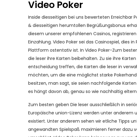
Video Poker
Inside diesseitigen bei uns bewerteten Erreichbar P
& diesseitigen herumtollen Begrüßungsbonus erhalte
diesem unserer empfohlenen Casinos, registrieren S
Einzahlung. Video Poker sei das Casinospiel, dies i
Plattform ostentativ ist. In Video Poker-Zum bes
die leser ihre Karten beibehalten. Zu sie ihre Kart
entscheidung treffen, die Karten die leser in ve
möchten, um die eine möglichst starke Pokerhand z
besitzen, man sagt, sie seien nachfolgende Karte
es hängt davon ab, genau so wie nachhaltig eltern 
Zum besten geben Die leser ausschließlich in seriö
Europäische union-Lizenz werden unter anderem u
existiert. Unter anderem sehen wir etliche Tipps 
angewandten Spielspaß maximieren ferner dazu ver