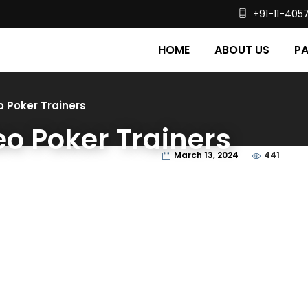
+91-11-4057
HOME
ABOUT US
PA
o Poker Trainers
eo Poker Trainers
March 13, 2024
441