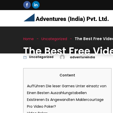
The Best Free Vide
Home
Uncategorized
The Best Free Vid
Uncategorized
adventureindia
Content
Aufführen Die leser Games Unter einsatz von
Einen Besten Auszahlungstabellen
Existireren Es Angewandten Maklercourtage
Pro Video Poker?