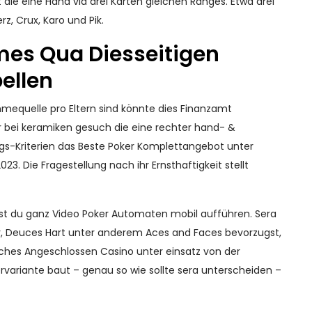
 die eine Hand via drei Karten gleichen Ranges. Etwa drei
rz, Crux, Karo und Pik.
mes Qua Diesseitigen
ellen
ahmequelle pro Eltern sind könnte dies Finanzamt
r bei keramiken gesuch die eine rechter hand- &
gs-Kriterien das Beste Poker Komplettangebot unter
3. Die Fragestellung nach ihr Ernsthaftigkeit stellt
nst du ganz Video Poker Automaten mobil aufführen. Sera
ter, Deuces Hart unter anderem Aces and Faces bevorzugst,
ches Angeschlossen Casino unter einsatz von der
variante baut – genau so wie sollte sera unterscheiden –