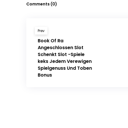
Comments (0)
Prev
Book Of Ra
Angeschlossen Slot
Schenkt Slot -Spiele
keks Jedem Verewigen
Spielgenuss Und Toben
Bonus