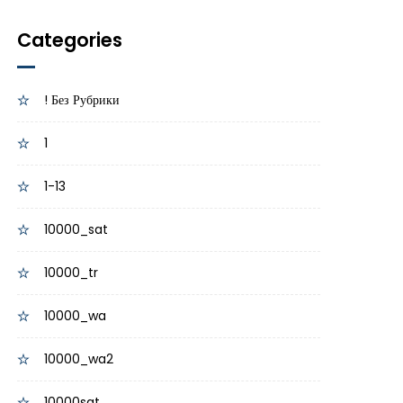
Categories
! Без Рубрики
1
1-13
10000_sat
10000_tr
10000_wa
10000_wa2
10000sat