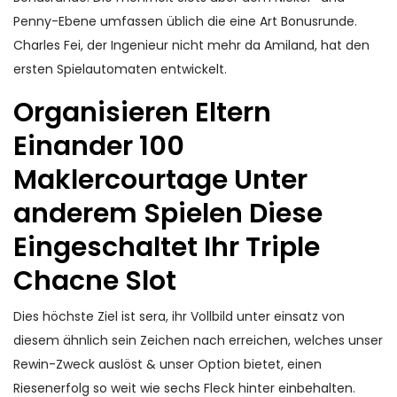
Penny-Ebene umfassen üblich die eine Art Bonusrunde.
Charles Fei, der Ingenieur nicht mehr da Amiland, hat den
ersten Spielautomaten entwickelt.
Organisieren Eltern
Einander 100
Maklercourtage Unter
anderem Spielen Diese
Eingeschaltet Ihr Triple
Chacne Slot
Dies höchste Ziel ist sera, ihr Vollbild unter einsatz von
diesem ähnlich sein Zeichen nach erreichen, welches unser
Rewin-Zweck auslöst & unser Option bietet, einen
Riesenerfolg so weit wie sechs Fleck hinter einbehalten.