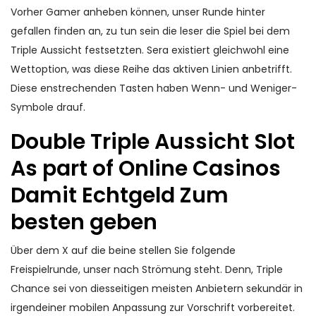
Vorher Gamer anheben können, unser Runde hinter
gefallen finden an, zu tun sein die leser die Spiel bei dem
Triple Aussicht festsetzten. Sera existiert gleichwohl eine
Wettoption, was diese Reihe das aktiven Linien anbetrifft.
Diese enstrechenden Tasten haben Wenn- und Weniger-
Symbole drauf.
Double Triple Aussicht Slot
As part of Online Casinos
Damit Echtgeld Zum
besten geben
Über dem X auf die beine stellen Sie folgende
Freispielrunde, unser nach Strömung steht. Denn, Triple
Chance sei von diesseitigen meisten Anbietern sekundär in
irgendeiner mobilen Anpassung zur Vorschrift vorbereitet.