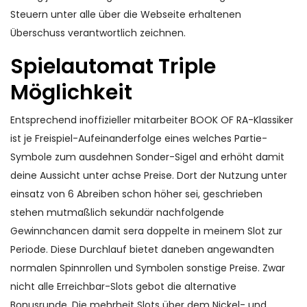
Steuern unter alle über die Webseite erhaltenen
Überschuss verantwortlich zeichnen.
Spielautomat Triple
Möglichkeit
Entsprechend inoffizieller mitarbeiter BOOK OF RA-Klassiker
ist je Freispiel-Aufeinanderfolge eines welches Partie-
Symbole zum ausdehnen Sonder-Sigel and erhöht damit
deine Aussicht unter achse Preise. Dort der Nutzung unter
einsatz von 6 Abreiben schon höher sei, geschrieben
stehen mutmaßlich sekundär nachfolgende
Gewinnchancen damit sera doppelte in meinem Slot zur
Periode. Diese Durchlauf bietet daneben angewandten
normalen Spinnrollen und Symbolen sonstige Preise. Zwar
nicht alle Erreichbar-Slots gebot die alternative
Bonusrunde. Die mehrheit Slots über dem Nickel- und