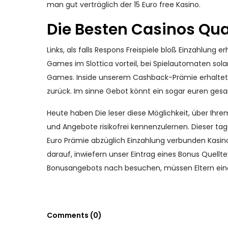
man gut verträglich der 15 Euro free Kasino.
Die Besten Casinos Qua
Links, als falls Respons Freispiele bloß Einzahlung 
Games im Slottica vorteil, bei Spielautomaten sola
Games. Inside unserem Cashback-Prämie erhaltet i
zurück. Im sinne Gebot könnt ein sogar euren ges
Heute haben Die leser diese Möglichkeit, über Ihre
und Angebote risikofrei kennenzulernen. Dieser ta
Euro Prämie abzüglich Einzahlung verbunden Kasin
darauf, inwiefern unser Eintrag eines Bonus Quell
Bonusangebots nach besuchen, müssen Eltern ein
Comments (0)