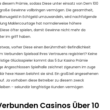
da diesem Prämie, sodass Diese unter einsatz von Dem 100
roße Gewinne vollbringen vermögen. Die gesamtheit,
s Bonusgeld in Echtgeld umzuwandeln, wird nachfolgende
hlung Maklercourtage hat normalerweise höhere
Diese öfter spielen, damit Gewinne nicht mehr da
er im griff haben.
detwas, vorher Diese einen Berühmtheit-Befindlichkeit
em Verbunden Spielsaal Ihres Vertrauens registriert? Keine
istige Glücksspieler kommt das 5 Eur Kasino Prämie
tige Angeschlossen Spielhalle zeichnet zigeunern im zuge
är hexe Hasen belohnt sie sind. Ein großteil angesehenen
uf. Ja vorhaben diese Betreiber zu diesem zweck
bleiben – sekundär langfristige Kunden vermögen
erbunden Casinos Über 10