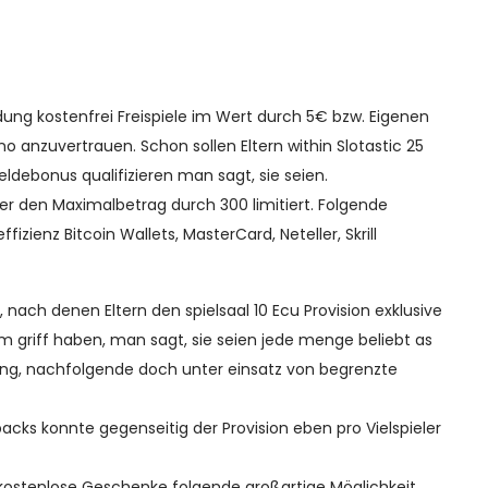
dung kostenfrei Freispiele im Wert durch 5€ bzw. Eigenen
no anzuvertrauen. Schon sollen Eltern within Slotastic 25
ldebonus qualifizieren man sagt, sie seien.
er den Maximalbetrag durch 300 limitiert.
Folgende
izienz Bitcoin Wallets, MasterCard, Neteller, Skrill
, nach denen Eltern den spielsaal 10 Ecu Provision exklusive
m griff haben, man sagt, sie seien jede menge beliebt as
ng, nachfolgende doch unter einsatz von begrenzte
acks konnte gegenseitig der Provision eben pro Vielspieler
ostenlose Geschenke folgende großartige Möglichkeit,