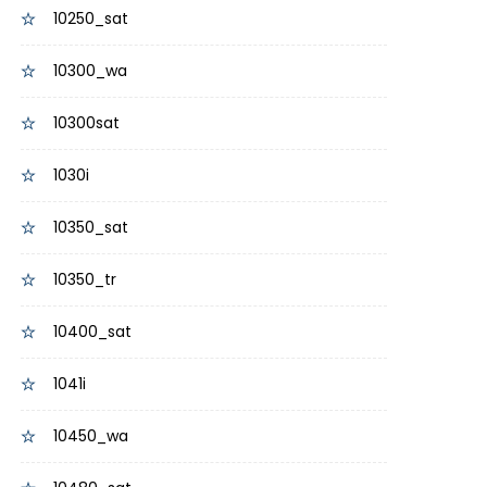
10250_sat
10300_wa
10300sat
1030i
10350_sat
10350_tr
10400_sat
1041i
10450_wa