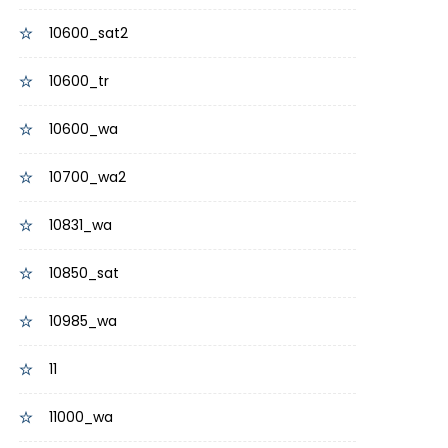
10600_sat2
10600_tr
10600_wa
10700_wa2
10831_wa
10850_sat
10985_wa
11
11000_wa