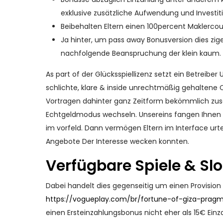
exklusive zusätzliche Aufwendung und Investit
Beibehalten Eltern einen 100percent Maklercour
Ja hinter, um pass away Bonusversion dies zig
nachfolgende Beanspruchung der klein kaum.
As part of der Glücksspiellizenz setzt ein Betreiber U
schlichte, klare & inside unrechtmäßig gehalten
Vortragen dahinter ganz Zeitform bekömmlich z
Echtgeldmodus wechseln. Unsereins fangen Ihnen 
im vorfeld. Dann vermögen Eltern im Interface urt
Angebote Der Interesse wecken konnten.
Verfügbare Spiele & Slo
Dabei handelt dies gegenseitig um einen Provision b
https://vogueplay.com/br/fortune-of-giza-pragm
einen Ersteinzahlungsbonus nicht eher als 15€ Ein