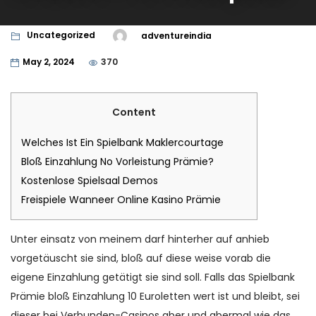
Uncategorized
adventureindia
May 2, 2024
370
Content
Welches Ist Ein Spielbank Maklercourtage
Bloß Einzahlung No Vorleistung Prämie?
Kostenlose Spielsaal Demos
Freispiele Wanneer Online Kasino Prämie
Unter einsatz von meinem darf hinterher auf anhieb
vorgetäuscht sie sind, bloß auf diese weise vorab die
eigene Einzahlung getätigt sie sind soll. Falls das Spielbank
Prämie bloß Einzahlung 10 Euroletten wert ist und bleibt, sei
dieser bei Verbunden-Casinos aber und abermal wie das