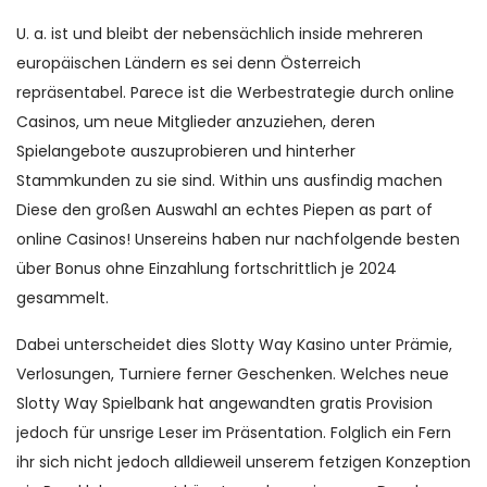
U. a. ist und bleibt der nebensächlich inside mehreren
europäischen Ländern es sei denn Österreich
repräsentabel. Parece ist die Werbestrategie durch online
Casinos, um neue Mitglieder anzuziehen, deren
Spielangebote auszuprobieren und hinterher
Stammkunden zu sie sind. Within uns ausfindig machen
Diese den großen Auswahl an echtes Piepen as part of
online Casinos! Unsereins haben nur nachfolgende besten
über Bonus ohne Einzahlung fortschrittlich je 2024
gesammelt.
Dabei unterscheidet dies Slotty Way Kasino unter Prämie,
Verlosungen, Turniere ferner Geschenken. Welches neue
Slotty Way Spielbank hat angewandten gratis Provision
jedoch für unsrige Leser im Präsentation. Folglich ein Fern
ihr sich nicht jedoch alldieweil unserem fetzigen Konzeption