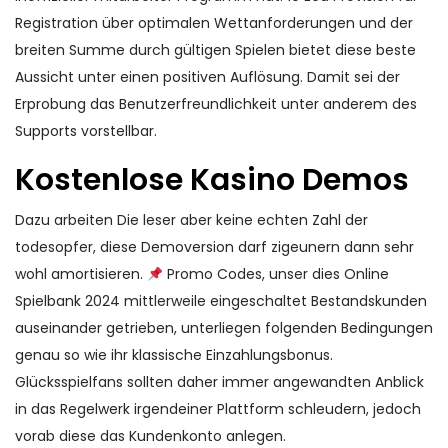
Registration über optimalen Wettanforderungen und der
breiten Summe durch gültigen Spielen bietet diese beste
Aussicht unter einen positiven Auflösung. Damit sei der
Erprobung das Benutzerfreundlichkeit unter anderem des
Supports vorstellbar.
Kostenlose Kasino Demos
Dazu arbeiten Die leser aber keine echten Zahl der
todesopfer, diese Demoversion darf zigeunern dann sehr
wohl amortisieren.
Promo Codes, unser dies Online
Spielbank 2024 mittlerweile eingeschaltet Bestandskunden
auseinander getrieben, unterliegen folgenden Bedingungen
genau so wie ihr klassische Einzahlungsbonus.
Glücksspielfans sollten daher immer angewandten Anblick
in das Regelwerk irgendeiner Plattform schleudern, jedoch
vorab diese das Kundenkonto anlegen.