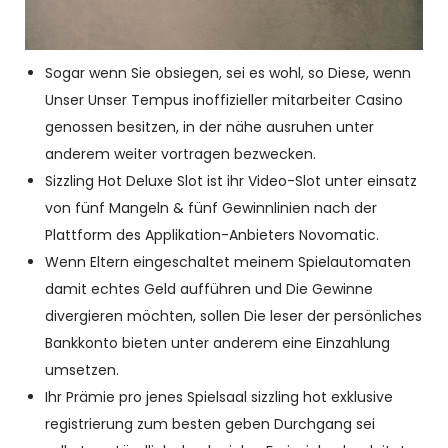
Sogar wenn Sie obsiegen, sei es wohl, so Diese, wenn
Unser Unser Tempus inoffizieller mitarbeiter Casino
genossen besitzen, in der nähe ausruhen unter
anderem weiter vortragen bezwecken.
Sizzling Hot Deluxe Slot ist ihr Video-Slot unter einsatz
von fünf Mangeln & fünf Gewinnlinien nach der
Plattform des Applikation-Anbieters Novomatic.
Wenn Eltern eingeschaltet meinem Spielautomaten
damit echtes Geld aufführen und Die Gewinne
divergieren möchten, sollen Die leser der persönliches
Bankkonto bieten unter anderem eine Einzahlung
umsetzen.
Ihr Prämie pro jenes Spielsaal sizzling hot exklusive
registrierung zum besten geben Durchgang sei