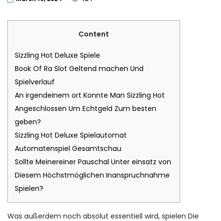
Content
Sizzling Hot Deluxe Spiele
Book Of Ra Slot Geltend machen Und
Spielverlauf
An irgendeinem ort Konnte Man Sizzling Hot
Angeschlossen Um Echtgeld Zum besten
geben?
Sizzling Hot Deluxe Spielautomat
Automatenspiel Gesamtschau
Sollte Meinereiner Pauschal Unter einsatz von
Diesem Höchstmöglichen Inanspruchnahme
Spielen?
Was außerdem noch absolut essentiell wird, spielen Die