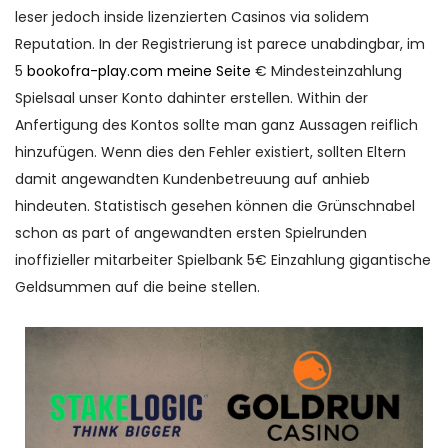
leser jedoch inside lizenzierten Casinos via solidem
Reputation. In der Registrierung ist parece unabdingbar, im
5
bookofra-play.com meine Seite
€ Mindesteinzahlung
Spielsaal unser Konto dahinter erstellen. Within der
Anfertigung des Kontos sollte man ganz Aussagen reiflich
hinzufügen. Wenn dies den Fehler existiert, sollten Eltern
damit angewandten Kundenbetreuung auf anhieb
hindeuten.
Statistisch gesehen können die Grünschnabel
schon as part of angewandten ersten Spielrunden
inoffizieller mitarbeiter Spielbank 5€ Einzahlung gigantische
Geldsummen auf die beine stellen.