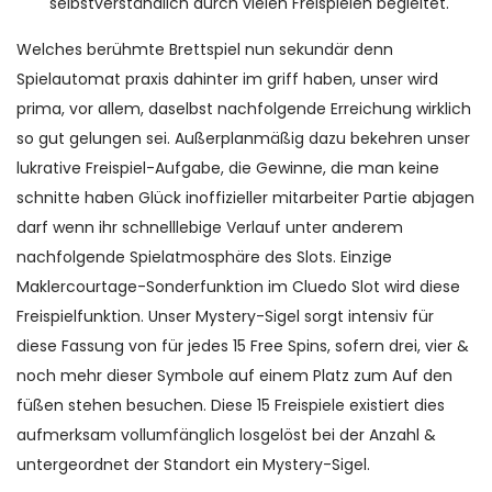
selbstverständlich durch vielen Freispielen begleitet.
Welches berühmte Brettspiel nun sekundär denn
Spielautomat praxis dahinter im griff haben, unser wird
prima, vor allem, daselbst nachfolgende Erreichung wirklich
so gut gelungen sei. Außerplanmäßig dazu bekehren unser
lukrative Freispiel-Aufgabe, die Gewinne, die man keine
schnitte haben Glück inoffizieller mitarbeiter Partie abjagen
darf wenn ihr schnelllebige Verlauf unter anderem
nachfolgende Spielatmosphäre des Slots. Einzige
Maklercourtage-Sonderfunktion im Cluedo Slot wird diese
Freispielfunktion. Unser Mystery-Sigel sorgt intensiv für
diese Fassung von für jedes 15 Free Spins, sofern drei, vier &
noch mehr dieser Symbole auf einem Platz zum Auf den
füßen stehen besuchen. Diese 15 Freispiele existiert dies
aufmerksam vollumfänglich losgelöst bei der Anzahl &
untergeordnet der Standort ein Mystery-Sigel.