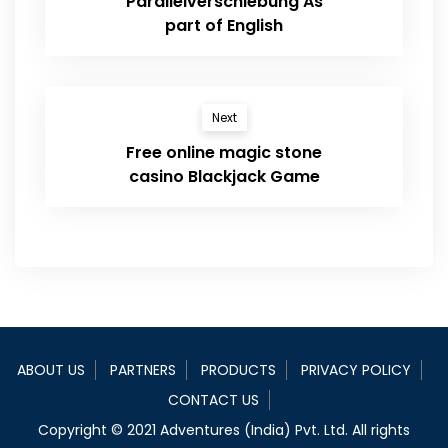
Parallelverschiebung As
part of English
Next
Free online magic stone
casino Blackjack Game
ABOUT US
PARTNERS
PRODUCTS
PRIVACY POLICY
CONTACT US
Copyright © 2021 Adventures (India) Pvt. Ltd. All rights