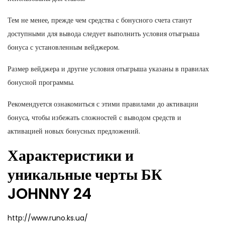
Тем не менее, прежде чем средства с бонусного счета станут
доступными для вывода следует выполнить условия отыгрыша
бонуса с установленным вейджером.
Размер вейджера и другие условия отыгрыша указаны в правилах
бонусной программы.
Рекомендуется ознакомиться с этими правилами до активации
бонуса, чтобы избежать сложностей с выводом средств и
активацией новых бонусных предложений.
Характеристики и
уникальные черты БК
JOHNNY 24
http://www.runo.ks.ua/