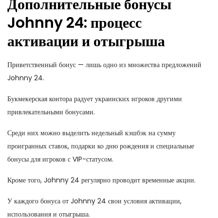
Дополнительные бонусы
Johnny 24: процесс
активации и отыгрыша
Приветственный бонус — лишь одно из множества предложений
Johnny 24.
Букмекерская контора радует украинских игроков другими
привлекательными бонусами.
Среди них можно выделить недельный кэшбэк на сумму
проигранных ставок, подарки ко дню рождения и специальные
бонусы для игроков с VIP-статусом.
Кроме того, Johnny 24 регулярно проводит временные акции.
У каждого бонуса от Johnny 24 свои условия активации,
использования и отыгрыша.