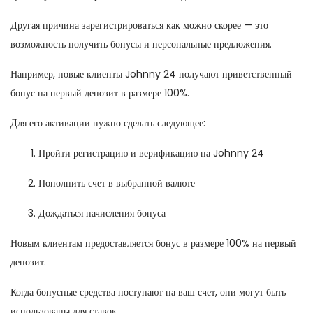
Другая причина зарегистрироваться как можно скорее — это
возможность получить бонусы и персональные предложения.
Например, новые клиенты Johnny 24 получают приветственный
бонус на первый депозит в размере 100%.
Для его активации нужно сделать следующее:
Пройти регистрацию и верификацию на Johnny 24
Пополнить счет в выбранной валюте
Дождаться начисления бонуса
Новым клиентам предоставляется бонус в размере 100% на первый
депозит.
Когда бонусные средства поступают на ваш счет, они могут быть
использованы для ставок.