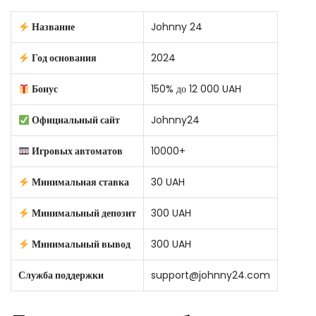
Название
Johnny 24
Год основания
2024
Бонус
150% до 12 000 UAH
Официальный сайт
Johnny24
Игровых автоматов
10000+
Минимальная ставка
30 UAH
Минимальный депозит
300 UAH
Минимальный вывод
300 UAH
Служба поддержки
support@johnny24.com