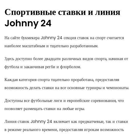
Спортивные ставки и линия
Johnny 24
На сайте букмекера Johnny 24 секция ставок на спорт считается
наиболее масштабным и тщательно разработанным.
Здесь доступно более двадцати различных видов спорта, начиная от
футбола и заканчивая регби и флорболом.
Каждая категория спорта тщательно проработана, предоставляя
возможность делать ставки на все основные турниры и чемпионаты.
Доступны все футбольные лиги и европейские соревнования, что
позволяет размещать ставки на любые игры.
Линия ставок Johnny 24 включает как предматчевые, так и ставки
в режиме реального времени, предоставляя игрокам возможность