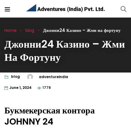
Джонни24 Казино – Жми на фортуну
Home
blog
Джонни24 Казино – Жми
На Фортуну
blog
adventureindia
June 1, 2024
1778
Букмекерская контора
JOHNNY 24