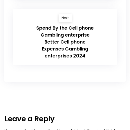
Next
Spend By the Cell phone
Gambling enterprise
Better Cell phone
Expenses Gambling
enterprises 2024
Leave a Reply